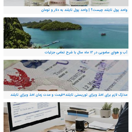
واحد پول تایلند چیست؟ | واحد پول تایلند به دلار و تومان
آب و هوای سامویی در ۱۲ ماه سال با شرح تمامی جزئیات
مدارک لازم برای اخذ ویزای توریستی تایلند+قیمت و مدت زمان اخذ ویزای تایلند