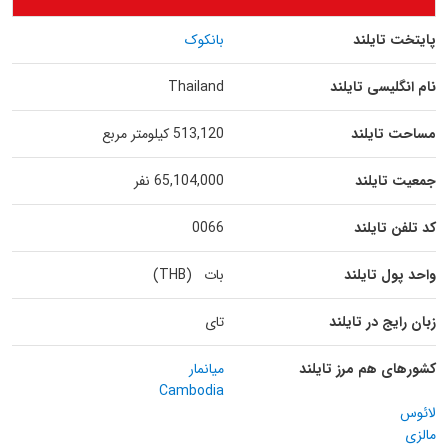
پایتخت تایلند
بانکوک
نام انگلیسی تایلند
Thailand
مساحت تایلند
513,120 کیلومتر مربع
جمعیت تایلند
65,104,000 نفر
کد تلفن تایلند
0066
واحد پول تایلند
بات (THB)
زبان رایج در تایلند
تای
کشورهای هم مرز تایلند
میانمار
Cambodia
لائوس
مالزی