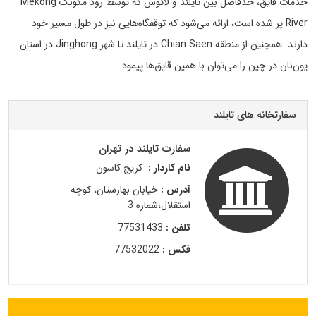
خدمات قایق، حدفاصل بین تایلند و لائوس که توسط رود مکونگ Mekong
River پر شده است، ارائه می‌شود که توقفگاه‌هایی نیز در طول مسیر خود
دارند. همچنین از منطقه Chian Saen در تایلند تا شهر Jinghong در استان
یون‌نان در چین را می‌توان با همین قایق‌ها پیمود.
سفارتخانه های تایلند
سفارت تایلند در تهران
نام کاردار :
کریچ کاسون
آدرس :
خیابان بهارستان، کوچه
استقلال،شماره 3
تلفن :
77531433
فکس :
77532022