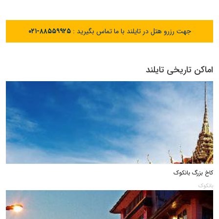
جهت رزرو هتل در تایلند با ما تماس بگیرید :
۰۲۱-۸۸۵۵۹۹۲۵
اماکن تاریخی تایلند
کاخ بزرگ بانکوک
بانکوک