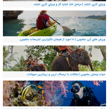
ویزای کاری تایلند | مراحل اخذ اجازه کار و ویزای کاری تایلند
ورزش های آبی سامویی | ۱۰ مورد از هیجان انگیزترین تفریحات سامویی
حیات وحش سامویی | ملاقات با ترسناک ترین و زیباترین حیوانات