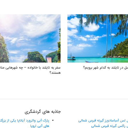
ل در تایلند به کدام شهر برویم؟
سفر به تایلند با خانواده – چه شهرهایی من
هستند؟
جاذبه های گردشگری
 لس آمباسادورز گیرنه قبرس شمالی
پارک آبی واترورد آیاناپا یکی از بزرگ
 راکس گیرنه قبرس شمالی
های آبی اروپا