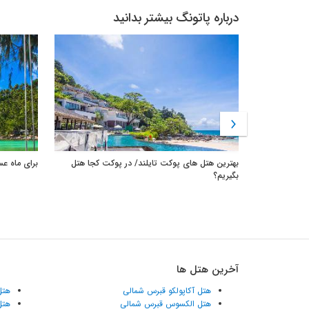
درباره پاتونگ بیشتر بدانید
بهترین هتل های پوکت تایلند/ در پوکت کجا هتل
برای ماه عس
بگیریم؟
آخرین هتل ها
هتل آکاپولکو قبرس شمالی
هتل
هتل الکسوس قبرس شمالی
هتل