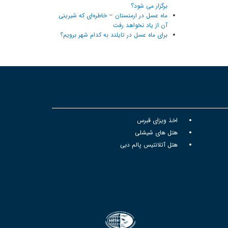
برگزار می شود؟
ماه عسل در ارمنستان – خاطره‌ای که شیرینی
آن از یاد نخواهد رفت
برای ماه عسل در تایلند به کدام شهر برویم؟
اخذ ویزای قبرس
هتل های شیشلی
هتل آتلانتیس پالم دبی