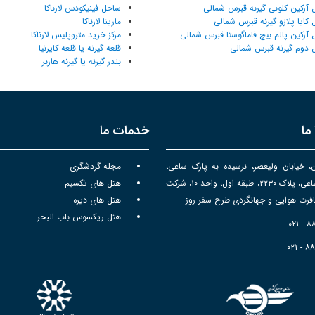
 آرکین کلونی گیرنه قبرس شمالی
ساحل فینیکودس لارناکا
 کایا پلازو گیرنه قبرس شمالی
مارینا لارناکا
 آرکین پالم بیچ فاماگوستا قبرس شمالی
مرکز خرید متروپلیس لارناکا
 دوم گیرنه قبرس شمالی
قلعه گیرنه یا قلعه کایرنیا
بندر گیرنه یا گیرنه هاربر
ما
خدمات ما
ن، خیابان ولیعصر، نرسیده به پارک ساعی،
مجله گردشگری
برج سپهر ساعی، پلاک ۲۲۳۰، طبقه اول، واحد ۱۰، شرکت
هتل های تکسیم
رت هوایی و جهانگردی طرح سفر روز
هتل های دیره
هتل ریکسوس باب البحر
۰۲۱ - 
۰۲۱ - ۸