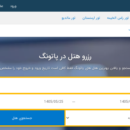
ورود
عض
تور راس الخیمه
تور ارمنستان
تور مالدیو
رزرو هتل در پاتونگ
جو و یافتن بهترین هتل های پاتونگ فقط کافی است تاریخ ورود و خروج خود را مشخص ن
جستجوی هتل