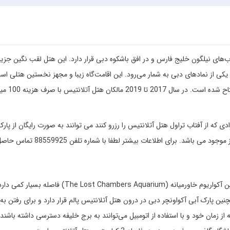
هتل لوکس و 5 ستاره است که در آب‌های نیلگون خلیج فارس و در افق باشکوه دبی قرار دارد. این هتل لقب نگین 
یکی از نمادهای دبی به شمار می‌رود. این اقامت‌گاه زیبا و مجهز نخستین هتلی اس
جزیره پالم دبی ساخته شده و در سپتامبر سال 2008 میلاد
دی که از آفتاب تراول هتل آتلانتیس را رزرو کنند می توانند به صورت رایگان از پار
 برای اطلاعات بیشتر لطفا با شماره تلفن 88559925 تماس حاصل فرمایید.
هتل آتلانتیس در ساحل جزیره پالم دبی قرار داشته و با بزرگ‌ترین آکواریوم خاورمیانه (ost Chambers Aquarium
مچنین پارک آبی آکواونچر دبی در درون هتل آتلانتیس پالم قرار دارد و برای رفتن به
 پیمودن مسافت نیست. مسافران تنها با صرف 25 دقیقه از زمان خود و با استفاده از اتومبیل می‌توانند به برج خلیفه دسترسی داشته