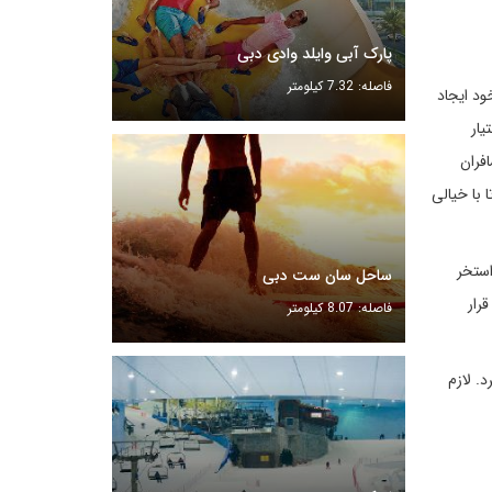
پارک آبی وایلد وادی دبی
فاصله: 7.32 کیلومتر
ود ایجاد
یار
فران
 با خیالی
استخر
ساحل سان ست دبی
رار
فاصله: 8.07 کیلومتر
. لازم