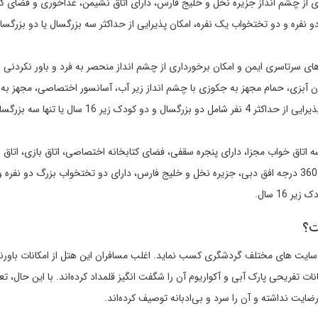
ع، برخورداری از چشم انداز جزیره نخل و خلیج فارس، دارای اتاق نشیمن، غذاخوری و فضای کا
نفره و دو تختخواب یک نفره، امکان پذیرایی از حداکثر سه بزرگسال یا دو بزرگس
ارای پنجره‌های سرتاسری ایمن و امکان برخورداری از چشم انداز منحصر به فرد و باور نکردنی 
اریوم همراه با 65 هزار گونه جانوران آبزی، حمام مجهز به جکوزی با چشم انداز زیر آب، آسانسور اختصاصی، مجهز 
تختخواب بزرگ دو نفره و دو تختخواب یک نفره، امکان پذیرایی از حداکثر 4 نفر شامل دو بزرگسال و دو کودک زیر
بع، دارای سه اتاق خواب مجزا، دارای پنجره سقفی، فضای کتابخانه اختصاصی، اتاق بازی، اتا
16 نفره، چیدمان لوکس عربی، برخورداری از چشم انداز 360 درجه افق دبی، جزیره نخل و خلیج فارس، دارای دو تختخواب بزرگ دو نفر
ت؟
ر سایت های مختلف گردشگری کسب نماید. اغلب مسافران این هتل از امکانات باورن
ات تفریحی پارک آبی و آکواریوم آن را شگفت انگیز قلمداد کرده‌اند. با این حال، تع
ضایت نداشته و آن را سرد و بی‌ادبانه توصیف کرده‌اند.