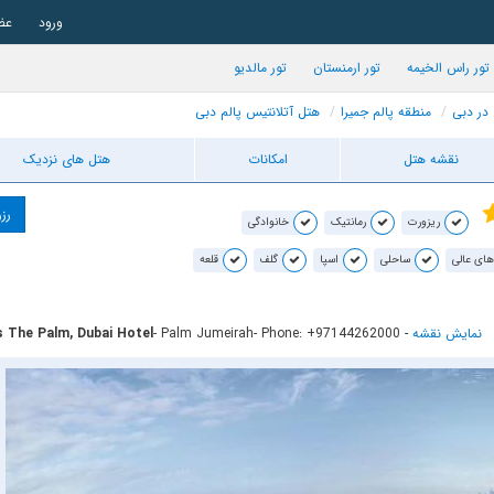
ورود
عض
تور راس الخیمه
تور ارمنستان
تور مالدیو
 در دبی
منطقه پالم جمیرا
هتل آتلانتیس پالم دبی
نقشه هتل
امکانات
هتل های نزدیک
رزر
ریزورت
رمانتیک
خانوادگی
های عالی
ساحلی
اسپا
گلف
قلعه
نمایش نقشه
-
- Phone: +97144262000
- Palm Jumeirah
s The Palm, Dubai Hotel