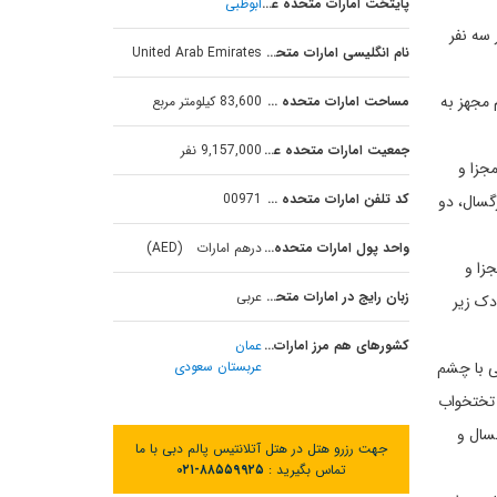
پایتخت امارات متحده عربی
ابوظبی
ر سه نفر
نام انگلیسی امارات متحده عربی
United Arab Emirates
م مجهز به
مساحت امارات متحده عربی
83,600 کیلومتر مربع
جمعیت امارات متحده عربی
9,157,000 نفر
مجزا و
کد تلفن امارات متحده عربی
00971
 امکان پذیرایی از حداکثر 5 نفر شامل دو بزرگسال، دو
واحد پول امارات متحده عربی
درهم امارات (AED)
جزا و
زبان رایج در امارات متحده عربی
عربی
دو بزرگسال، دو کودک زیر 16 سال و یک کودک زیر
کشورهای هم مرز امارات متحده عربی
عمان
عربستان سعودی
و خلیج فارس، دارای 5 بالکن اختصاصی با چشم
 تختخواب
بزرگسال یا سه بزرگسال و
جهت رزرو هتل در هتل آتلانتیس پالم دبی با ما
تماس بگیرید :
۰۲۱-۸۸۵۵۹۹۲۵