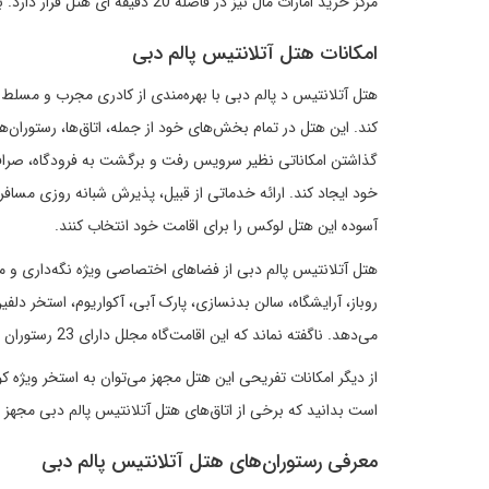
مرکز خرید امارات مال نیز در فاصله 20 دقیقه ای هتل قرار دارد. باشگاه گلف معروف دبی هم در فاصله 3 کیلومتری هتل آتلانتیس است.
امکانات هتل آتلانتیس پالم دبی
هتل آتلانتیس د پالم دبی با بهره‌مندی از کادری مجرب و مسلط 
کند. این هتل در تمام بخش‌های خود از جمله، اتاق‌ها، رستوران‌ها
گذاشتن امکاناتی نظیر سرویس رفت و برگشت به فرودگاه، صرافی
خود ایجاد کند. ارائه خدماتی از قبیل، پذیرش شبانه روزی مسافرا
آسوده این هتل لوکس را برای اقامت خود انتخاب کنند.
هتل آتلانتیس پالم دبی از فضاهای اختصاصی ویژه نگه‌داری و م
روباز، آرایشگاه، سالن بدنسازی، پارک آبی، آکواریوم، استخر دلفین
می‌دهد. ناگفته نماند که این اقامت‌گاه مجلل دارای 23 رستوران مختلف است.
از دیگر امکانات تفریحی این هتل مجهز می‌توان به استخر ویژه کو
است بدانید که برخی از اتاق‌های هتل آتلانتیس پالم دبی مجهز 
معرفی رستوران‌های هتل آتلانتیس پالم دبی