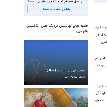
ازین هتل خوشتان آمده، اما هنوز مطمئن نیستید؟
هتلهای مشابه را ببینید
جاذبه های توریستی نزدیک هتل آتلانتیس
جزیره مشهور
پالم دبی
ت که در
ی افتتاح شده است. در سال 2017 تا 2019 مالکان هتل آتلانتیس با صرف هزینه 100 میلیون
ک آبی هم
ساحل جی بی آر دبی (JBR)
فاصله: 5.76 کیلومتر
The L) فاصله بسیار کمی دارد. یعنی،
 پارک آبی
 باشند. همچنین