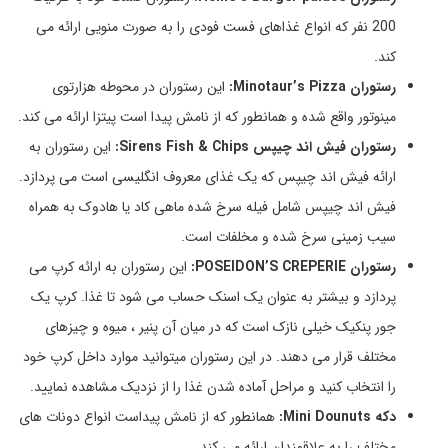
200 نفر که انواع غذاهای فست فودی را به صورت منویی ارائه می
کند.
رستوران Minotaur’s Pizza:
این رستوران در محوطه هزارتوی
مینوتور واقع شده و همانطور که از نامش پیدا است پیتزا ارائه می کند.
رستوران فیش اند چیپس Sirens Fish & Chips:
این رستوران به
ارائه فیش اند چیپس که یک غذای معروف انگلیسی است می پردازد.
فیش اند چیپس شامل فیله سرخ شده ماهی کاد یا هادوک به همراه
سیب زمینی سرخ شده و مخلفات است.
رستوران POSEIDON’S CREPERIE:
این رستوران به ارائه کرپ می
پردازد و بیشتر به عنوان یک اسنک حساب می شود تا غذا. کرپ یک
جور پنکیک خیلی نازک است که در میان آن پنیر ، میوه و چیزهای
مختلف قرار می دهند. در این رستوران میتوانید موارد داخل کرپ خود
را انتخاب کنید و مراحل آماده شدن غذا را از نزدیک مشاهده نمایید.
دکه Mini Dounuts:
همانطور که از نامش پیداست انواع دونات های
مختلف را به علاقمندان ارائه می کند.