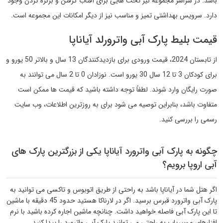
باشد. در سراسر مجموعه نیز تخت هایی برای آفتاب گرفتن و برنزه کردن وجود
دارد. سرویس بهداشتی تمیز و مناسب نیز از دیگر امکانات این مجموعه است.
قیمت بلیط پارک آبی واترورلد آیاناپا
از تابستان 2024، قیمت ورودی برای بازدیدکنندگان 13 سال و بالاتر 50 یورو و
برای کودکان 3 تا 12 سال 30 یورو است. نوزادان 0 تا 2 سال می توانند به
صورت رایگان وارد شوند. لطفاً توجه داشته باشید که قیمت ها ممکن است
متفاوت باشد، بنابراین توصیه می شود برای به روزترین اطلاعات، وب سایت
رسمی را بررسی کنید.
چگونه به پارک آبی واترورد آیاناپا یکی از بزرگترین پارک های
آبی اروپا برویم؟
اگر هتل شما در آیاناپا باشد به راحتی از طریق اتوبوس و تاکسی می توانید به
پارک آبی واترورد قبرس برسید. اگر در لارناکا هستید حدود 45 دقیقه با ماشین
تا این پارک آبی فاصله خواهید داشت. چنانچه ماشین اجاره کرده باشید با نرم
افزارهای مسیریاب به راحتی می توانید پارک آبی واترورد را پیدا کنید.