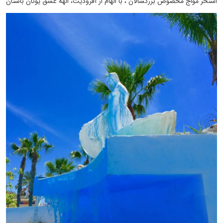
استخر مواج مخصوص بزرگسالان ، با الهام از آفرودیت، الهه عشق یونان باستان