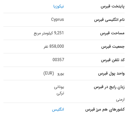
پایتخت قبرس
نیکوزیا
نام انگلیسی قبرس
Cyprus
مساحت قبرس
9,251 کیلومتر مربع
جمعیت قبرس
858,000 نفر
کد تلفن قبرس
00357
واحد پول قبرس
یورو (EUR)
زبان رایج در قبرس
یونانی
ترکی
ارمنی
کشورهای هم مرز قبرس
انگلیس