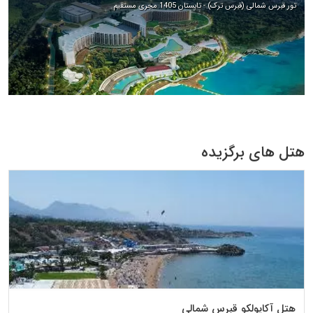
تور قبرس شمالی (قبرس ترک) - تابستان 1405 مجری مستقیم
هتل های برگزیده
هتل آکاپولکو قبرس شمالی