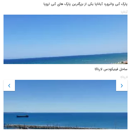
پارک آبی واترورد آیاناپا یکی از بزرگترین پارک های آبی اروپا
آیاناپا
ساحل فینیکودس لارناکا
لارناکا