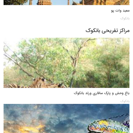
معبد وات پو
بانکوک
مراکز تفریحی بانکوک
باغ وحش و پارک سافاری ورلد بانکوک
بانکوک