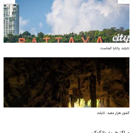
تایلند پاتایا کجاست
کشور هزار معبد: تایلند