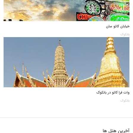
خیابان کائو سان
بانکوک
وات فرا کائو در بانکوک
بانکوک
آخرین هتل ها