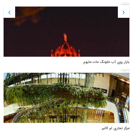
بانکوک
بازار روی آب خلونگ مات مایوم
بانکوک
مرکز تجاری ام کاتیر