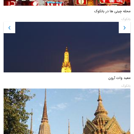
محله چینی ها در بانکوک
بانکوک
معبد وات آرون
بانکوک