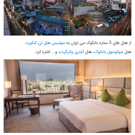
از هتل های 5 ستاره بانکوک می توان به
سوئیس هتل لی کنکورد
،
هتل
سوکوسول بانکوک
، هتل
آماری واترگیت
، و... اشاره کرد.