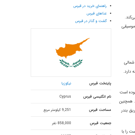
راهنمای خرید در قبرس
غذاهای قبرس
 و در فصل گرم سال به ۳۳ درجه تغییر می‌کند.
گشت و گذار در قبرس
 موسیقی
 شمالی
ومتر با بندر گیرنه فاصله دارد.
پایتخت قبرس
نیکوزیا
یگیری سنتی) بوده است
نام انگلیسی قبرس
Cyprus
د. همچنین
مساحت قبرس
9,251 کیلومتر مربع
یق بندر
جمعیت قبرس
858,000 نفر
ت را با