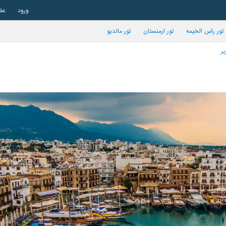
ورود
عض
تور راس الخیمه
تور ارمنستان
تور مالدیو
بر