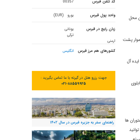
کد تلفن قبرس
00357
واحد پول قبرس
یورو (EUR)
ان محل
زبان رایج در قبرس
یونانی
ترکی
هموار پشت
ارمنی
کشورهای هم مرز قبرس
انگلیس
ایده آل
جهت رزرو هتل در گیرنه با ما تماس بگیرید :
بلوی
۰۲۱-۸۸۵۵۹۹۲۵
توران ها
راهنمای سفر به جزیره قبرس در سال ۱۴۰۲
وانید
رنه