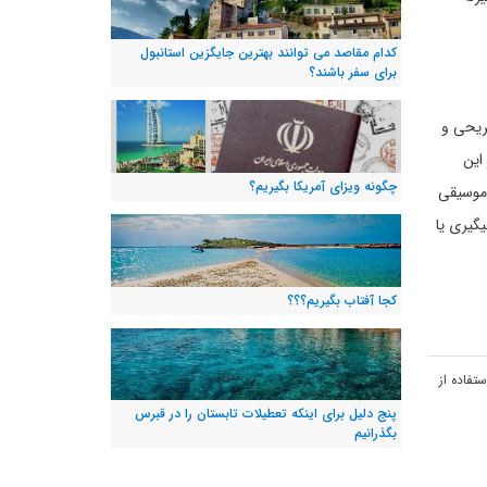
کدام مقاصد می توانند بهترین جایگزین استانبول
برای سفر باشند؟
ریحی و
این
چگونه ویزای آمریکا بگیریم؟
 موسیقی
گیری یا
کجا آفتاب بگیریم؟؟؟
تفاده از
پنج دلیل برای اینکه تعطیلات تابستان را در قبرس
بگذرانیم