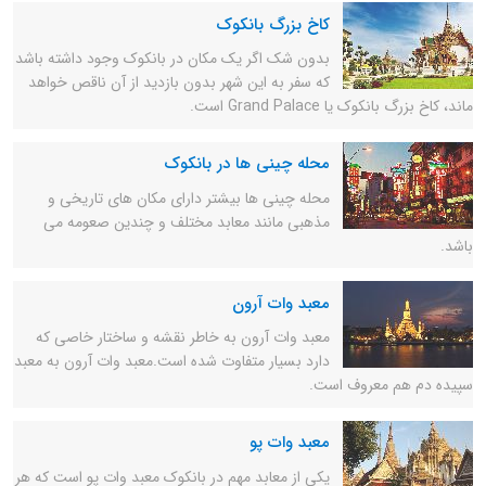
کاخ بزرگ بانکوک
بدون شک اگر یک مکان در بانکوک وجود داشته باشد
که سفر به این شهر بدون بازدید از آن ناقص خواهد
ماند، کاخ بزرگ بانکوک یا Grand Palace است.
محله چینی ها در بانکوک
محله چینی ها بیشتر دارای مکان های تاریخی و
مذهبی مانند معابد مختلف و چندین صعومه می
باشد.
معبد وات آرون
معبد وات آرون به خاطر نقشه و ساختار خاصی که
دارد بسیار متفاوت شده است.معبد وات آرون به معبد
سپیده دم هم معروف است.
معبد وات پو
یکی از معابد مهم در بانکوک معبد وات پو است که هر