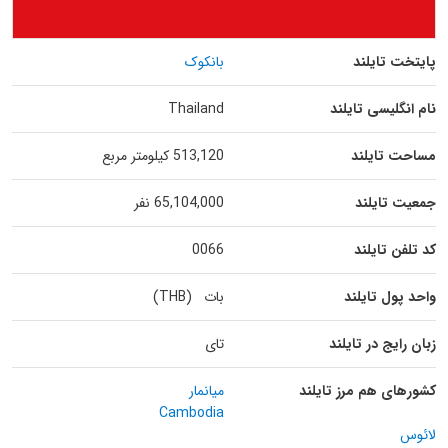
پایتخت تایلند
بانکوک
نام انگلیسی تایلند
Thailand
مساحت تایلند
513,120 کیلومتر مربع
جمعیت تایلند
65,104,000 نفر
کد تلفن تایلند
0066
واحد پول تایلند
بات (THB)
زبان رایج در تایلند
تای
کشورهای هم مرز تایلند
میانمار
Cambodia
لائوس