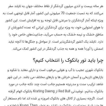
هر ساله بیست و اندی میلیون گردشگر از نقاط مختلف جهان به تایلند سفر
می‌کنند که به نسبت جمعیت 70 میلیونی این کشور، آمار قابل توجهی است به
ویژه اینکه آمار گردشگران با سرعتی قابل توجه رو به افزایش است. این کشور
با هوای استوایی خود، به ویژه برای گردشگران ایرانی که عمده کشورشان از
مناطق خشک و نیمه خشک به حساب می‌آید، جذابیت‌های خاص خود را
دارد. تایلند یک کشور گردشگرپذیر است. از سواحل و جنگل‌ها تا آنچه نباید
اسمش را آورد! همه و همه به جذب گردشگر در این کشور کمک می‌کند.
چرا باید تور بانکوک را انتخاب کنیم؟
بانکوک شهری عجیب با آب و هوایی مرطوب است و دارای معابد با شکوه و
بازارهای تاریخی و آسمان خراش ها و بارهای مختلف می باشد. در این شهر
شاهد ترکیب سنت و مدرنیته هستیم.جالب است چند نکته جالب در مورد
بانکوک بدانیم: نوشیدنی Red Bull از Krating Daeng بانکوک الهام گرفته
است. اگرچه بسیاری از کانال های بانکوک امروزه پر شده اند اما نام مستعار آن
ها ونیز شرق بوده است. بانکوک در تایلند به عنوان Krung Thep شناخته می