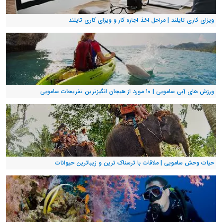
ویزای کاری تایلند | مراحل اخذ اجازه کار و ویزای کاری تایلند
ورزش های آبی سامویی | ۱۰ مورد از هیجان انگیزترین تفریحات سامویی
حیات وحش سامویی | ملاقات با ترسناک ترین و زیباترین حیوانات