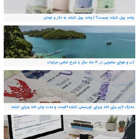
واحد پول تایلند چیست؟ | واحد پول تایلند به دلار و تومان
آب و هوای سامویی در ۱۲ ماه سال با شرح تمامی جزئیات
مدارک لازم برای اخذ ویزای توریستی تایلند+قیمت و مدت زمان اخذ ویزای تایلند