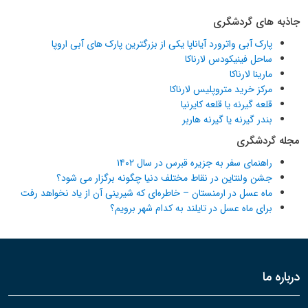
جاذبه های گردشگری
پارک آبی واترورد آیاناپا یکی از بزرگترین پارک های آبی اروپا
ساحل فینیکودس لارناکا
مارینا لارناکا
مرکز خرید متروپلیس لارناکا
قلعه گیرنه یا قلعه کایرنیا
بندر گیرنه یا گیرنه هاربر
مجله گردشگری
راهنمای سفر به جزیره قبرس در سال ۱۴۰۲
جشن ولنتاین در نقاط مختلف دنیا چگونه برگزار می شود؟
ماه عسل در ارمنستان – خاطره‌ای که شیرینی آن از یاد نخواهد رفت
برای ماه عسل در تایلند به کدام شهر برویم؟
درباره ما