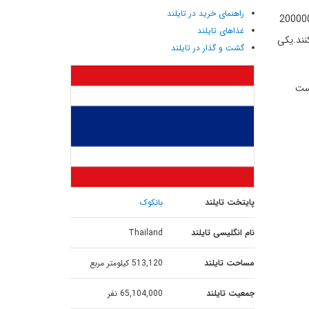
راهنمای خرید در تایلند
وچاک بانکوک در زمینی به وسعت 350000 مترمربع و با بیش از 8000 مغازه برگزار می‌شود. بطور میانگین در هر آخر هفته حدود 200000
غذاهای تایلند
نند.یکی
گشت و گذار در تایلند
یست
پایتخت تایلند
بانکوک
نام انگلیسی تایلند
Thailand
مساحت تایلند
513,120 کیلومتر مربع
جمعیت تایلند
65,104,000 نفر