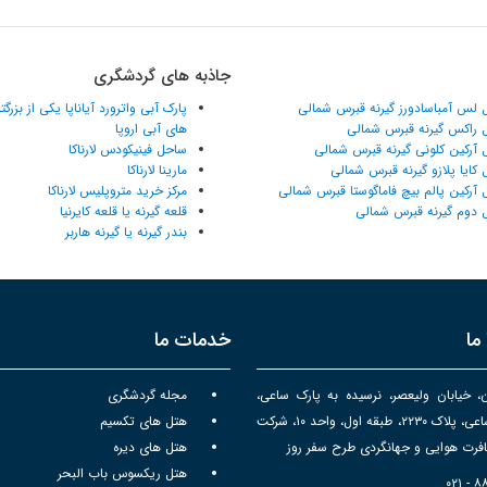
جاذبه های گردشگری
 لس آمباسادورز گیرنه قبرس شمالی
پارک آبی واترورد آیاناپا یکی از بزرگ
 راکس گیرنه قبرس شمالی
های آبی اروپا
 آرکین کلونی گیرنه قبرس شمالی
ساحل فینیکودس لارناکا
 کایا پلازو گیرنه قبرس شمالی
مارینا لارناکا
 آرکین پالم بیچ فاماگوستا قبرس شمالی
مرکز خرید متروپلیس لارناکا
 دوم گیرنه قبرس شمالی
قلعه گیرنه یا قلعه کایرنیا
بندر گیرنه یا گیرنه هاربر
ما
خدمات ما
ن، خیابان ولیعصر، نرسیده به پارک ساعی،
مجله گردشگری
برج سپهر ساعی، پلاک ۲۲۳۰، طبقه اول، واحد ۱۰، شرکت
هتل های تکسیم
رت هوایی و جهانگردی طرح سفر روز
هتل های دیره
هتل ریکسوس باب البحر
۰۲۱ - 