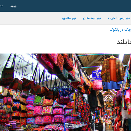
ورود
عض
تور راس الخیمه
تور ارمنستان
تور مالدیو
وچاک در بانکوک
ایلند