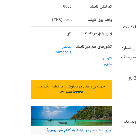
کد تلفن تایلند
0066
واحد پول تایلند
بات (THB)
 را تقویت
زبان رایج در تایلند
تای
کشورهای هم مرز تایلند
میانمار
ی شماره
Cambodia
باز هم از خروجی شماره یک
لائوس
مالزی
بازار چاتوچاک بانکوک Chatuchak در آخر هفته ها یعنی روزهای شنبه و یکشنبه از ساعت 9:00 تا 18:00 و روزهای جمعه از ساعت 18:00 تا 24:00 باز
جهت رزرو هتل در بانکوک با ما تماس بگیرید :
۰۲۱-۸۸۵۵۹۹۲۵
 (BTS) شوید و در ایستگاه Mo Chit پیاده شوید و از خروجی شماره 1 خارج شوید. یک
برای ماه عسل در تایلند به کدام شهر برویم؟