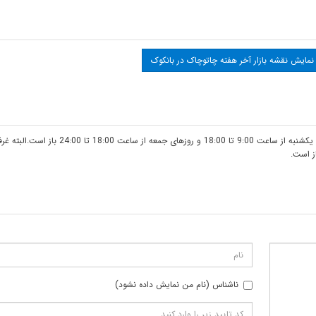
نمایش نقشه بازار آخر هفته چاتوچاک در بانکوک
بازار چاتوچاک بانکوک Chatuchak در آخر هفته ها یعنی روزهای شنبه و یکشنبه از ساعت 9:00 تا 18:00 و ر
ناشناس (نام من نمایش داده نشود)