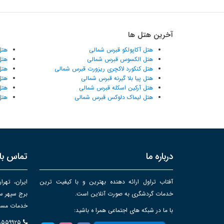
آخرین هتل ها
هتل آکاپولکو قبرس شمالی
هتل
هتل الکسوس قبرس شمالی
هتل
هتل کنکورد لاکچری ریزورت قبرس شمالی
هتل
هتل پیا بلا گیرنه قبرس شمالی
هتل
هتل آرکین اسکله قبرس شمالی
هتل
هتل لیماک دلوکس قبرس شمالی
هتل
درباره ما
تماس با 
آفتاب تراول ارائه دهنده بهترین و با کیفیت ترین
ایران، تهرا
خدمات گردشگری به صورت آنلاین است.
خدمات مساف
با ما در شبکه های اجتماعی همرا ه باشید:
۸۸۵۵۹۹۲۵