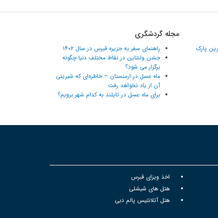
مجله گردشگری
ترین پارک
راهنمای سفر به جزیره قبرس در سال ۱۴۰۲
جشن ولنتاین در نقاط مختلف دنیا چگونه
برگزار می شود؟
ماه عسل در ارمنستان – خاطره‌ای که شیرینی
آن از یاد نخواهد رفت
برای ماه عسل در تایلند به کدام شهر برویم؟
اخذ ویزای قبرس
هتل های شیشلی
هتل آتلانتیس پالم دبی