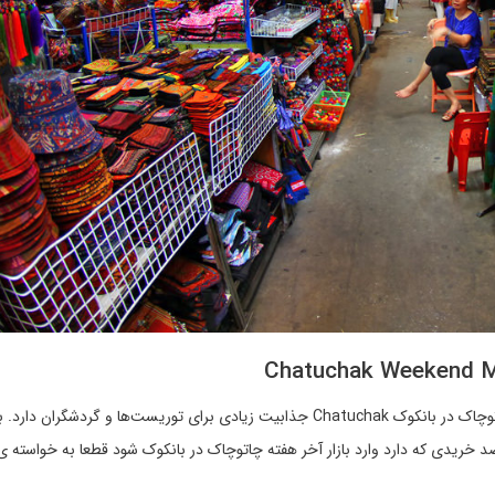
گشت در میان فروشندگان و عمده فروشان در بازار آخر هفته چاتوچاک در بانکوک Chatuchak جذابیت زیادی برای توریست‌ها و گردش
قصد خریدی که دارد وارد بازار آخر هفته چاتوچاک در بانکوک شود قطعا به خواسته 