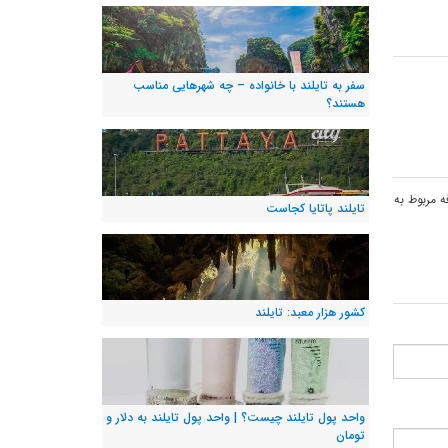
سفر به تایلند با خانواده – چه شهرهایی مناسب
هستند؟
وزهای جمعه از ساعت 18:00 تا 24:00 باز است.البته غرفه مربوط به
تایلند پاتایا کجاست
کشور هزار معبد: تایلند
واحد پول تایلند چیست؟ | واحد پول تایلند به دلار و
تومان