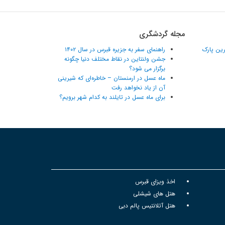
مجله گردشگری
ترین پارک
راهنمای سفر به جزیره قبرس در سال ۱۴۰۲
جشن ولنتاین در نقاط مختلف دنیا چگونه
برگزار می شود؟
ماه عسل در ارمنستان – خاطره‌ای که شیرینی
آن از یاد نخواهد رفت
برای ماه عسل در تایلند به کدام شهر برویم؟
اخذ ویزای قبرس
هتل های شیشلی
هتل آتلانتیس پالم دبی