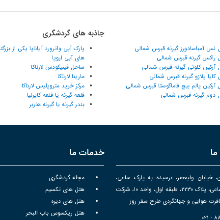
جاذبه های گردشگری
 لس آمباسادورز گیرنه قبرس شمالی
پارک آبی واترورد آیاناپا یکی از بزرگ
 راکس گیرنه قبرس شمالی
های آبی اروپا
 آرکین کلونی گیرنه قبرس شمالی
ساحل فینیکودس لارناکا
 کایا پلازو گیرنه قبرس شمالی
مارینا لارناکا
 آرکین پالم بیچ فاماگوستا قبرس شمالی
مرکز خرید متروپلیس لارناکا
 دوم گیرنه قبرس شمالی
قلعه گیرنه یا قلعه کایرنیا
بندر گیرنه یا گیرنه هاربر
ما
خدمات ما
ن، خیابان ولیعصر، نرسیده به پارک ساعی،
مجله گردشگری
برج سپهر ساعی، پلاک ۲۲۳۰، طبقه اول، واحد ۱۰، شرکت
هتل های تکسیم
رت هوایی و جهانگردی طرح سفر روز
هتل های دیره
هتل ریکسوس باب البحر
۰۲۱ - 