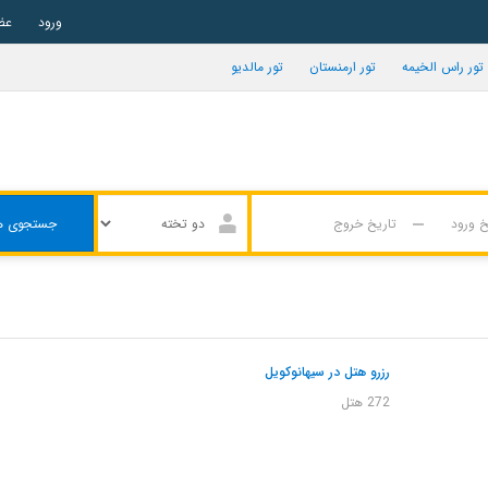
ورود
عض
تور راس الخیمه
تور ارمنستان
تور مالدیو
جستجوی ه
رزرو هتل در سیهانوکویل
272 هتل