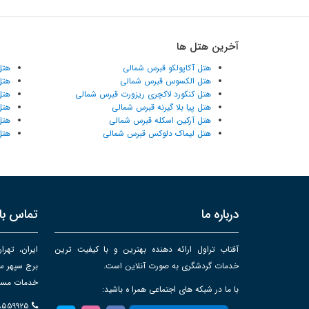
آخرین هتل ها
هتل آکاپولکو قبرس شمالی
هتل
هتل الکسوس قبرس شمالی
هتل
هتل کنکورد لاکچری ریزورت قبرس شمالی
هتل
هتل پیا بلا گیرنه قبرس شمالی
هتل
هتل آرکین اسکله قبرس شمالی
هتل
هتل لیماک دلوکس قبرس شمالی
هتل
درباره ما
تماس با 
آفتاب تراول ارائه دهنده بهترین و با کیفیت ترین
ایران، تهرا
خدمات گردشگری به صورت آنلاین است.
خدمات مساف
با ما در شبکه های اجتماعی همرا ه باشید:
۸۸۵۵۹۹۲۵