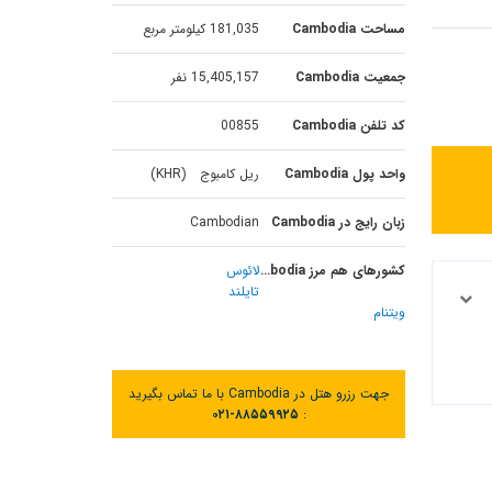
مساحت Cambodia
181,035 کیلومتر مربع
جمعیت Cambodia
15,405,157 نفر
کد تلفن Cambodia
00855
واحد پول Cambodia
ریل کامبوج (KHR)
زبان رایج در Cambodia
Cambodian
کشورهای هم مرز Cambodia
لائوس
تایلند
ویتنام
جهت رزرو هتل در Cambodia با ما تماس بگیرید
۰۲۱-۸۸۵۵۹۹۲۵
: