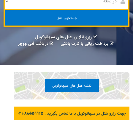
جستجوی هتل
رزرو آنلاین هتل های سیهانوکویل
پرداخت ریالی با کارت بانکی
دریافت آنی ووچر
نقشه هتل های سیهانوکویل
جهت رزرو هتل در سیهانوکویل با ما تماس بگیرید :
۰۲۱-۸۸۵۵۹۹۲۵