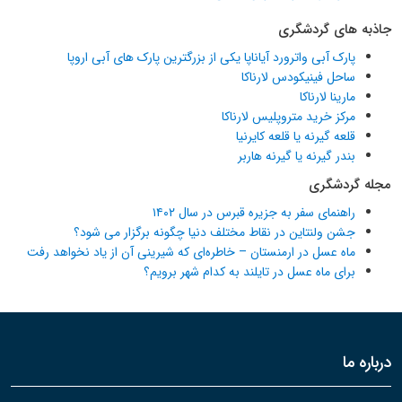
جاذبه های گردشگری
پارک آبی واترورد آیاناپا یکی از بزرگترین پارک های آبی اروپا
ساحل فینیکودس لارناکا
مارینا لارناکا
مرکز خرید متروپلیس لارناکا
قلعه گیرنه یا قلعه کایرنیا
بندر گیرنه یا گیرنه هاربر
مجله گردشگری
راهنمای سفر به جزیره قبرس در سال ۱۴۰۲
جشن ولنتاین در نقاط مختلف دنیا چگونه برگزار می شود؟
ماه عسل در ارمنستان – خاطره‌ای که شیرینی آن از یاد نخواهد رفت
برای ماه عسل در تایلند به کدام شهر برویم؟
درباره ما