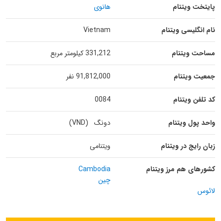
پایتخت ویتنام
هانوی
نام انگلیسی ویتنام
Vietnam
مساحت ویتنام
331,212 کیلومتر مربع
جمعیت ویتنام
91,812,000 نفر
کد تلفن ویتنام
0084
واحد پول ویتنام
دونگ (VND)
زبان رایج در ویتنام
ویتنامی
کشورهای هم مرز ویتنام
Cambodia
چین
لائوس