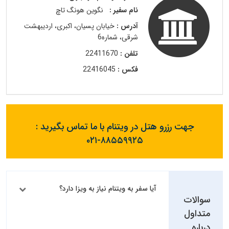
نام سفیر :
نگوین هونگ تاچ
آدرس :
خیابان پسیان، اکبری، اردیبهشت
شرقی، شماره6
تلفن :
22411670
فکس :
22416045
جهت رزرو هتل در ویتنام با ما تماس بگیرید :
۰۲۱-۸۸۵۵۹۹۲۵
آیا سفر به ویتنام نیاز به ویزا دارد؟
سوالات
متداول
درباره