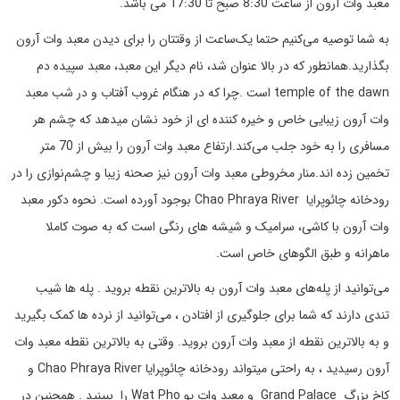
معبد وات آرون از ساعت 8:30 صبح تا 17:30 می باشد.
به شما توصیه می‌کنیم حتما یک‌ساعت از وقتتان را برای دیدن معبد وات آرون
بگذارید.همانطور که در بالا عنوان شد، نام دیگر این معبد، معبد سپیده دم
temple of the dawn است .چرا که در هنگام غروب آفتاب و در شب معبد
وات آرون زیبایی خاص و خیره کننده ای از خود نشان میدهد که چشم هر
مسافری را به خود جلب می‌کند.ارتفاع معبد وات آرون را بیش از 70 متر
تخمین زده اند.منار مخروطی معبد وات آرون نیز صحنه زیبا و چشم‌نوازی را در
رودخانه چائوپرایا Chao Phraya River بوجود آورده است. نحوه دکور معبد
وات آرون با کاشی، سرامیک و شیشه های رنگی است که به صوت کاملا
ماهرانه و طبق الگوهای خاص است.
می‌توانید از پله‌های معبد وات آرون به بالاترین نقطه بروید . پله ها شیب
تندی دارند که شما برای جلوگیری از افتادن ، می‌توانید از نرده ها کمک بگیرید
و به بالاترین نقطه از معبد وات آرون بروید. وقتی به بالاترین نقطه معبد وات
آرون رسیدید ، به راحتی میتواند رودخانه چائوپرایا Chao Phraya River و
کاخ بزرگ Grand Palace و معبد وات پو Wat Pho را ببینید . همچنین در