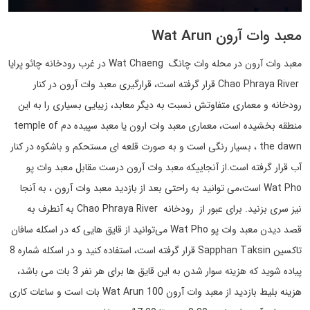
معبد وات آرون Wat Arun
معبد وات آرون در محله وات چانگ Wat Chaeng در غرب رودخانه چائو پرایا
Chao Phraya River قرار گرفته است، قرارگیری معبد وات آرون در کنار
رودخانه و معماری متفاوتش نسبت به دیگر معابد، زیبایی بسیاری را به این
منطقه بخشیده است، معماری معبد وات ارون یا معبد سپیده دم temple of
the dawn ، بسیار رنگی است و به صورت قلعه ای مستحکم و باشکوه در کنار
آب قرار گرفته است.از آنجاییکه معبد وات آرون درست مقابل معبد وات پو
Wat Pho است،می توانید به راحتی بعد از بازدید معبد وات آرون ، به آنجا
نیز سری بزنید. برای عبور از رودخانه Chao Phraya River به آنطرف به
قصد دیدن معبد وات پو Wat Pho می‌توانید از قایق هایی که در اسکله سافان
تاکسین Sapphan Taksin قرار گرفته است، استفاده کنید و در اسکله شماره 8
پیاده شوید که هزینه سوار شدن به این قایق ها برای هر نفر 3 بات می باشد،
هزینه بلیط بازدید از معبد وات آرون Wat Arun 100 بات است و ساعات کاری