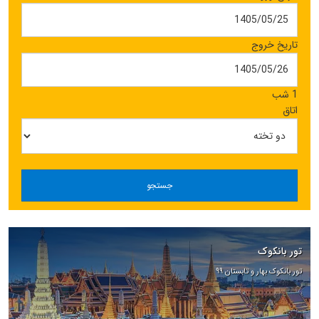
تاریخ خروج
1 شب
اتاق
جستجو
تور بانکوک
تور بانکوک بهار و تابستان ۹۹