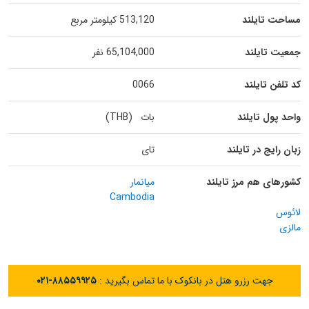
مساحت تایلند
513,120 کیلومتر مربع
جمعیت تایلند
65,104,000 نفر
کد تلفن تایلند
0066
واحد پول تایلند
بات (THB)
زبان رایج در تایلند
تای
کشورهای هم مرز تایلند
میانمار
Cambodia
لائوس
مالزی
جهت رزرو هتل در بانکوک با ما تماس بگیرید :
۰۲۱-۸۸۵۵۹۹۲۵