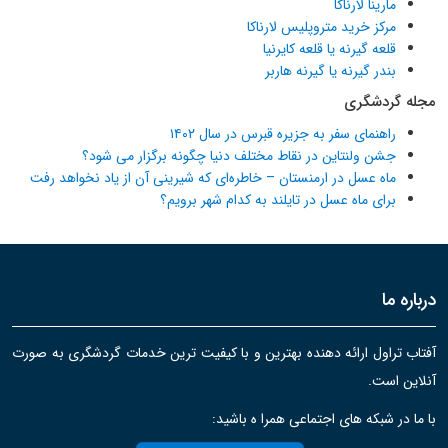
مارینا لارناکا
مرکز خرید متروپلیس لارناکا
قلعه گیرنه یا قلعه کایرنیا
بندر گیرنه یا گیرنه هاربر
مجله گردشگری
راهنمای سفر به جزیره قبرس در سال ۱۴۰۲
جشن ولنتاین در نقاط مختلف دنیا چگونه برگزار می شود؟
ماه عسل در ارمنستان – خاطره‌ای که شیرینی آن از یاد نخواهد رفت
برای ماه عسل در تایلند به کدام شهر برویم؟
درباره ما
آفتاب تراول ارائه دهنده بهترین و با کیفیت ترین خدمات گردشگری به صورت
آنلاین است.
با ما در شبکه های اجتماعی همرا ه باشید: