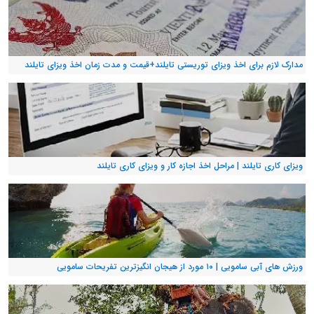
مدارک لازم برای اخذ ویزای توریستی تایلند+قیمت و مدت زمان اخذ ویزای تایلند
ویزای کاری تایلند | مراحل اخذ اجازه کار و ویزای کاری تایلند
ورزش های آبی سامویی | ۱۰ مورد از هیجان انگیزترین تفریحات سامویی