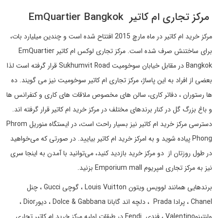
مرکز تجاری ام کاتیر EmQuartier Bangkok
مرکز خرید ام کاتیر در ماه مارچ 2015 افتتاح شده است و چندین ميليارد بات،
برای ساختنش صرف شده است. مرکز تجاری لوکس ام کاتیر EmQuartier
Bangkok در مقابل خیابان سوخومیت Sukhumvit Road قرار گرفته است لذا
بعضی از افراد به این پاساژ، مرکز تجاری ام کاتیر سوخومیت نیز می گويند. ده
ها رستوران ، دفاتر کاری، سالن های مخصوص ملاقات های کاری و کنفرانس ها
و باغ بزرگ گل در کنار برندهای مختلف در مرکز خرید ام کاتیر قرار گرفته اند.
دسترسی مرکز خرید ام کاتیر نیز بسیار راحت است، در ایستگاه منوریل Phrom
Phong پیاده شوید و به امرکز خرید ام کاتیر بیایید. در صورتی که می‌خواهید
در طول روزتان از دو مرکز خرید بازدید کنید، می‌توانید با آمدن به اینجا سری
نیز به مرکز تجاری امپریوم Emporium mall بزنید.
برندهایی همانند لوویس ویتون Louis Vuitton ، گوچی Gucci ، چنل
Chanel ، پرادا Prada ، دلچه اند گابانا Dolce & Gabbana ، دیورDior ،
ولنتینوValentino ، فندی Fendi در طبقات اولیه مرکز خرید ام کاتیر تجاری