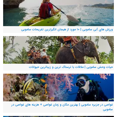
ورزش های آبی سامویی | ۱۰ مورد از هیجان انگیزترین تفریحات سامویی
حیات وحش سامویی | ملاقات با ترسناک ترین و زیباترین حیوانات
غواصی در جزیره سامویی | بهترین مکان و زمان غواصی + هزینه های غواصی در
سامویی