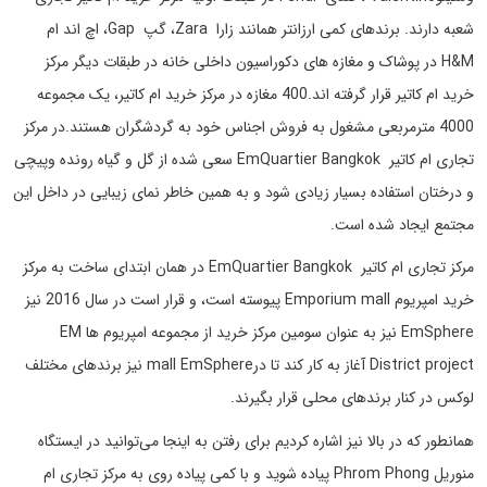
شعبه دارند. برندهای کمی ارزانتر همانند زارا Zara، گپ Gap، اچ اند ام
H&M در پوشاک و مغازه های دکوراسیون داخلی خانه در طبقات دیگر مرکز
خرید ام کاتیر قرار گرفته اند.400 مغازه در مرکز خرید ام کاتیر، یک مجموعه
4000 مترمربعی مشغول به فروش اجناس خود به گردشگران هستند.در مرکز
تجاری ام کاتیر EmQuartier Bangkok سعی شده از گل و گیاه رونده وپیچی
و درختان استفاده بسیار زیادی شود و به همین خاطر نمای زیبایی در داخل این
مجتمع ایجاد شده است.
مرکز تجاری ام کاتیر EmQuartier Bangkok در همان ابتدای ساخت به مرکز
خرید امپریوم Emporium mall پیوسته است، و قرار است در سال 2016 نیز
EmSphere نیز به عنوان سومین مرکز خرید از مجموعه امپریوم ها EM
District project آغاز به کار کند تا درmall EmSphere نیز برندهای مختلف
لوکس در کنار برندهای محلی قرار بگیرند.
همانطور که در بالا نیز اشاره کردیم برای رفتن به اینجا می‌توانید در ایستگاه
منوریل Phrom Phong پیاده شوید و با کمی پیاده روی به مرکز تجاری ام