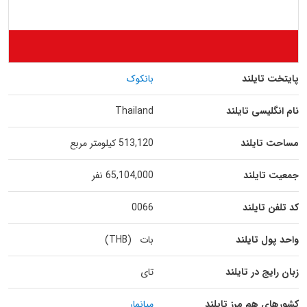
پایتخت تایلند
بانکوک
نام انگلیسی تایلند
Thailand
مساحت تایلند
513,120 کیلومتر مربع
جمعیت تایلند
65,104,000 نفر
کد تلفن تایلند
0066
واحد پول تایلند
بات (THB)
زبان رایج در تایلند
تای
کشورهای هم مرز تایلند
میانمار