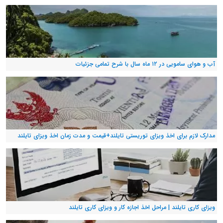
آب و هوای سامویی در ۱۲ ماه سال با شرح تمامی جزئیات
مدارک لازم برای اخذ ویزای توریستی تایلند+قیمت و مدت زمان اخذ ویزای تایلند
ویزای کاری تایلند | مراحل اخذ اجازه کار و ویزای کاری تایلند