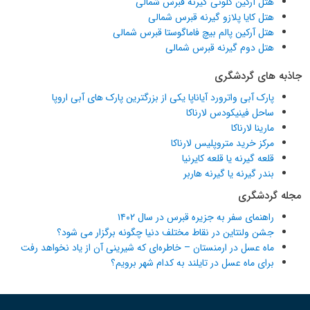
هتل آرکین کلونی گیرنه قبرس شمالی
هتل کایا پلازو گیرنه قبرس شمالی
هتل آرکین پالم بیچ فاماگوستا قبرس شمالی
هتل دوم گیرنه قبرس شمالی
جاذبه های گردشگری
پارک آبی واترورد آیاناپا یکی از بزرگترین پارک های آبی اروپا
ساحل فینیکودس لارناکا
مارینا لارناکا
مرکز خرید متروپلیس لارناکا
قلعه گیرنه یا قلعه کایرنیا
بندر گیرنه یا گیرنه هاربر
مجله گردشگری
راهنمای سفر به جزیره قبرس در سال ۱۴۰۲
جشن ولنتاین در نقاط مختلف دنیا چگونه برگزار می شود؟
ماه عسل در ارمنستان – خاطره‌ای که شیرینی آن از یاد نخواهد رفت
برای ماه عسل در تایلند به کدام شهر برویم؟