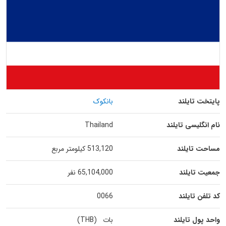
پایتخت تایلند
بانکوک
نام انگلیسی تایلند
Thailand
مساحت تایلند
513,120 کیلومتر مربع
جمعیت تایلند
65,104,000 نفر
کد تلفن تایلند
0066
واحد پول تایلند
بات (THB)