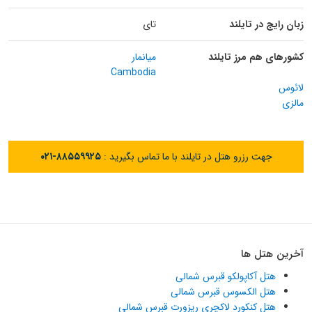
زبان رایج در تایلند
تای
کشورهای هم مرز تایلند
میانمار
Cambodia
لائوس
مالزی
جهت رزرو هتل در تایلند با ما تماس بگیرید :
۰۲۱-۸۸۵۵۹۹۲۵
آخرین هتل ها
هتل آکاپولکو قبرس شمالی
هتل الکسوس قبرس شمالی
هتل کنکورد لاکچری ریزورت قبرس شمالی