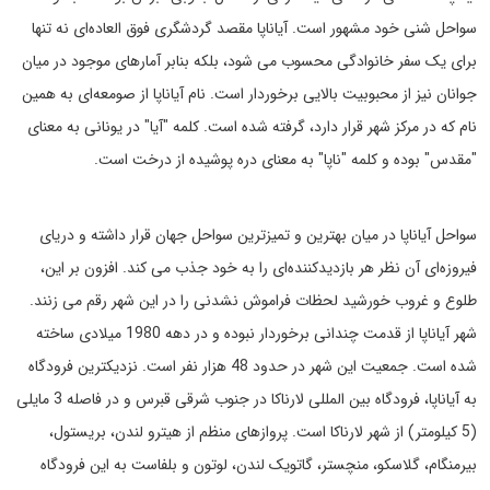
سواحل شنی خود مشهور است. آیاناپا مقصد گردشگری فوق العاده‌ای نه تنها
برای یک سفر خانوادگی محسوب می شود، بلکه بنابر آمارهای موجود در میان
جوانان نیز از محبوبیت بالایی برخوردار است. نام آیاناپا از صومعه‌ای به همین
نام که در مرکز شهر قرار دارد، گرفته شده است. کلمه "آیا" در یونانی به معنای
"مقدس" بوده و کلمه "ناپا" به معنای دره پوشیده از درخت است.
سواحل آیاناپا در میان بهترین و تمیزترین سواحل جهان قرار داشته و دریای
فیروزه‌ای آن نظر هر بازدیدکننده‌ای را به خود جذب می کند. افزون بر این،
طلوع و غروب خورشید لحظات فراموش نشدنی را در این شهر رقم می زنند.
شهر آیاناپا از قدمت چندانی برخوردار نبوده و در دهه 1980 میلادی ساخته
شده است. جمعیت این شهر در حدود 48 هزار نفر است. نزدیکترین فرودگاه
به آیاناپا، فرودگاه بین المللی لارناکا در جنوب شرقی قبرس و در فاصله 3 مایلی
(5 کیلومتر) از شهر لارناکا است. پروازهای منظم از هیترو لندن، بریستول،
بیرمنگام، گلاسکو، منچستر، گاتویک لندن، لوتون و بلفاست به این فرودگاه