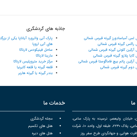
جاذبه های گردشگری
 لس آمباسادورز گیرنه قبرس شمالی
پارک آبی واترورد آیاناپا یکی از بزرگ
 راکس گیرنه قبرس شمالی
های آبی اروپا
 آرکین کلونی گیرنه قبرس شمالی
ساحل فینیکودس لارناکا
 کایا پلازو گیرنه قبرس شمالی
مارینا لارناکا
 آرکین پالم بیچ فاماگوستا قبرس شمالی
مرکز خرید متروپلیس لارناکا
 دوم گیرنه قبرس شمالی
قلعه گیرنه یا قلعه کایرنیا
بندر گیرنه یا گیرنه هاربر
ما
خدمات ما
ن، خیابان ولیعصر، نرسیده به پارک ساعی،
مجله گردشگری
برج سپهر ساعی، پلاک ۲۲۳۰، طبقه اول، واحد ۱۰، شرکت
هتل های تکسیم
رت هوایی و جهانگردی طرح سفر روز
هتل های دیره