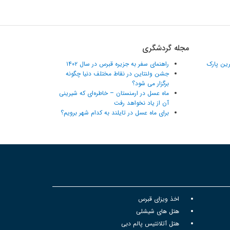
مجله گردشگری
ترین پارک
راهنمای سفر به جزیره قبرس در سال ۱۴۰۲
جشن ولنتاین در نقاط مختلف دنیا چگونه
برگزار می شود؟
ماه عسل در ارمنستان – خاطره‌ای که شیرینی
آن از یاد نخواهد رفت
برای ماه عسل در تایلند به کدام شهر برویم؟
اخذ ویزای قبرس
هتل های شیشلی
هتل آتلانتیس پالم دبی