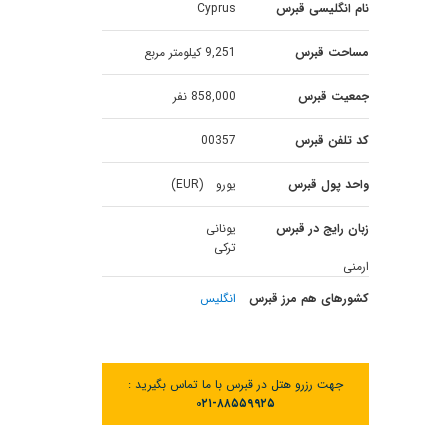
نام انگلیسی قبرس
Cyprus
مساحت قبرس
9,251 کیلومتر مربع
جمعیت قبرس
858,000 نفر
کد تلفن قبرس
00357
واحد پول قبرس
یورو (EUR)
زبان رایج در قبرس
یونانی
ترکی
ارمنی
کشورهای هم مرز قبرس
انگلیس
جهت رزرو هتل در قبرس با ما تماس بگیرید :
۰۲۱-۸۸۵۵۹۹۲۵