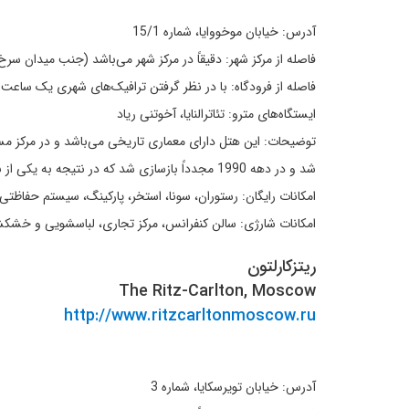
آدرس: خیابان موخووایا، شماره 15/1
فاصله از مرکز شهر: دقیقاً در مرکز شهر می‌باشد (جنب میدان سرخ
فاصله از فرودگاه: با در نظر گرفتن ترافیک‌های شهری یک ساعت
ایستگاه‌های مترو: تئاترالنایا، آخوتنی ریاد
شد و در دهه 1990 مجدداً بازسازی شد که در نتیجه به یکی از بهترین هتل‌های مسکو تبدیل شد.
امکانات رایگان: رستوران، سونا، استخر، پارکینگ، سیستم حفاظتی، 
امکانات شارژی: سالن کنفرانس، مرکز تجاری، لباسشویی و خشکش
ریتزکارلتون
The Ritz-Carlton, Moscow
http://www.ritzcarltonmoscow.ru
آدرس: خیابان تویرسکایا، شماره 3