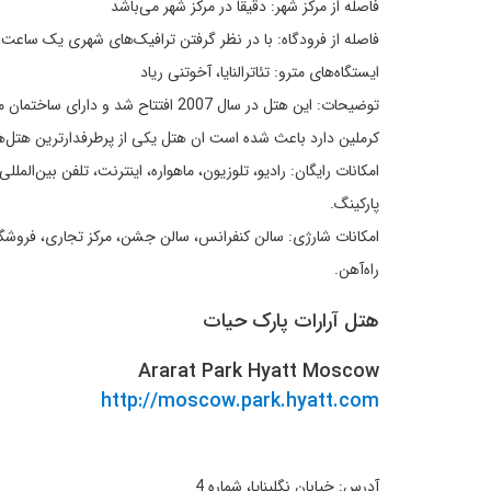
فاصله از مرکز شهر: دقیقاً در مرکز شهر می‌باشد
فاصله از فرودگاه: با در نظر گرفتن ترافیک‌های شهری یک ساعت
ایستگاه‌های مترو: تئاترالنایا، آخوتنی ریاد
توضیحات: این هتل در سال 2007 افتتاح
کرملین دارد باعث شده است ان هتل یکی از پرطرفدارترین هتل‌ه
امکانات رایگان: رادیو، تلوزیون، ماهواره، اینترنت، تلفن بین‌ال
پارکینگ.
امکانات شارژی: سالن کنفرانس، سالن جشن، مرکز تجاری، فروش
راه‌آهن.
هتل آرارات پارک حیات
Ararat Park Hyatt Moscow
http://moscow.park.hyatt.com
آدرس: خیابان نگلینایا، شماره 4