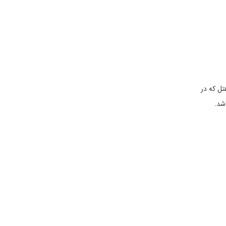
 متعدد است. این هتل که در
د می‌باشد.