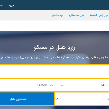
ورود
عض
تور راس الخیمه
تور ارمنستان
تور مالدیو
رزرو هتل در مسکو
تجو و یافتن بهترین هتل های مسکو فقط کافی است تاریخ ورود و خروج خود را مشخص نم
جستجوی هتل