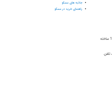
جاذبه های مسکو
راهنمای خرید در مسکو
توضیحات: این هتل دارای معماری تاریخی می‌باشد و در مرکز مسکو قرار دارد که به میدان سرخ و کرملین بسیار نزدیک است. این هتل در سال 1903 ساخته
 تلفن.