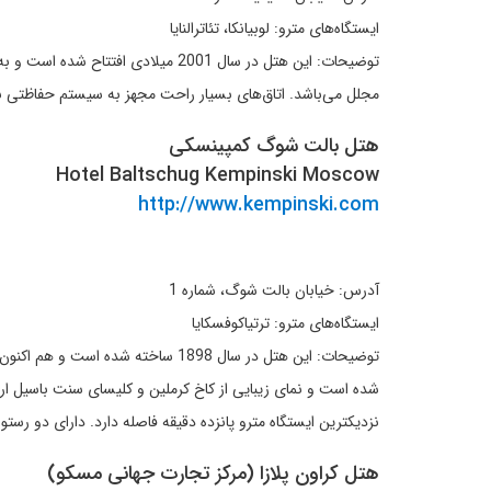
ایستگاه‌های مترو: لوبیانکا، تئاترالنایا
توضیحات: این هتل در سال 2001 میلاد
مجلل می‌باشد. اتاق‌های بسیار راحت مجهز به سیستم حفاظتی بسیار پیشرفته
هتل بالت شوگ کمپینسکی
Hotel Baltschug Kempinski Moscow
http://www.kempinski.com
آدرس: خیابان بالت شوگ، شماره 1
ایستگاه‌های مترو: ترتیاکوفسکایا
شده است و نمای زیبایی از کاخ کرملین و کلیسای سنت باسیل ارای
نزدیکترین ایستگاه مترو پانزده دقیقه فاصله دارد. دارای دو رست
هتل کراون پلازا (مرکز تجارت جهانی مسکو)