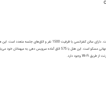
C
توضیحات: این هتل یکی از بهترین هتل‌های تجاری در مسکو است. دارای سالن کنفرانسی با ظرفیت 1500 نفر و اتاق‌های جلسه
کناره شمالی رودخانه مسکو قرار دارد بخشی از مجموعه تجارت جهانی مسکو است. این هتل با 575 اتاق آماده سرویس دهی به میهمانان خو
Wi- وجود دارد.