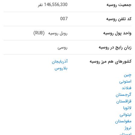
جمعیت روسیه
146,556,330 نفر
کد تلفن روسیه
007
واحد پول روسیه
روبل روسیه (RUB)
زبان رایج در روسیه
روسی
کشورهای هم مرز روسیه
آذربایجان
بلاروس
چین
استونی
فنلاند
گرجستان
قزاقستان
لاتویا
لیتوانی
مغولستان
نروژ
لهستان