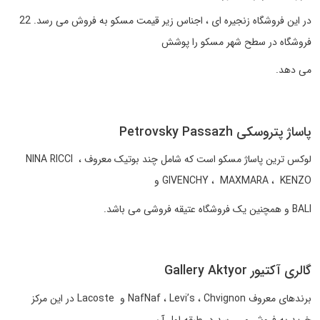
در این فروشگاه زنجیره ای ، اجناس زیر قیمت مسکو به فروش می رسد. 22
فروشگاه در سطح شهر مسکو را پوشش
می دهد.
پاساژ پتروسکی Petrovsky Passazh
لوکس ترین پاساژ مسکو است که شامل چند بوتیک معروف NINA RICCI ،
GIVENCHY ، MAXMARA ، KENZO و
BALI و همچنین یک فروشگاه عتیقه فروشی می باشد.
گالری آکتیور Gallery Aktyor
برندهای معروف NafNaf ، Levi’s ، Chvignon و Lacoste در این مرکز
خرید به فروش می رسد در طبقه اول آن