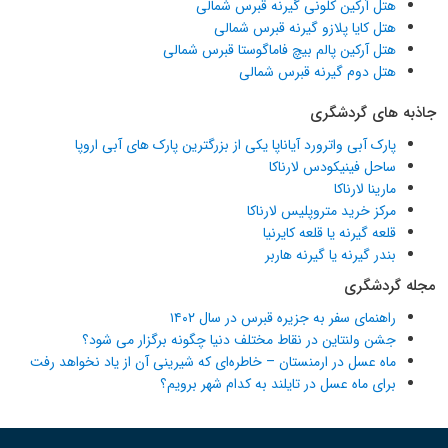
هتل آرکین کلونی گیرنه قبرس شمالی
هتل کایا پلازو گیرنه قبرس شمالی
هتل آرکین پالم بیچ فاماگوستا قبرس شمالی
هتل دوم گیرنه قبرس شمالی
جاذبه های گردشگری
پارک آبی واترورد آیاناپا یکی از بزرگترین پارک های آبی اروپا
ساحل فینیکودس لارناکا
مارینا لارناکا
مرکز خرید متروپلیس لارناکا
قلعه گیرنه یا قلعه کایرنیا
بندر گیرنه یا گیرنه هاربر
مجله گردشگری
راهنمای سفر به جزیره قبرس در سال ۱۴۰۲
جشن ولنتاین در نقاط مختلف دنیا چگونه برگزار می شود؟
ماه عسل در ارمنستان – خاطره‌ای که شیرینی آن از یاد نخواهد رفت
برای ماه عسل در تایلند به کدام شهر برویم؟