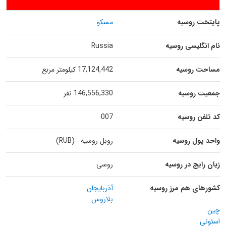
پایتخت روسیه
مسکو
نام انگلیسی روسیه
Russia
مساحت روسیه
17,124,442 کیلومتر مربع
جمعیت روسیه
146,556,330 نفر
کد تلفن روسیه
007
واحد پول روسیه
روبل روسیه (RUB)
زبان رایج در روسیه
روسی
کشورهای هم مرز روسیه
آذربایجان
بلاروس
چین
استونی