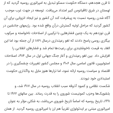
تا قرن هجدهم، دستگاه حکومت مسکو تبدیل به امپراتوری روسیه گردید که از
لهستان در شرق تااقیانوس کبیر امتداد می‌یافت. توسعه در جهت غرب موجب
آگاه شدن روسیه نسبت به پیشرفت کند آن کشور و نیز ایجاد انزوایی برای آن
کشور گردید که مراحل اولیه گسترش درآن واقع شده بود. رژیمهای جانشین در
قرن نوزدهم به یک چنین فشارهایی با ترکیبی از اصلاحات ناخواسته و سرکوب
بیگاری روسی پاسخ دادند که لغو رعیتداری درسال ۱۸۶۱ از آن جمله بود اما این
الغاء به قیمت ناخوشایندی برای رعیت‌ها تمام شد و فشارهای انقلابی را
افزایش داد. بین لغو رعیتداری و آغاز جنگ جهانی اول در سال ۱۹۱۴، اصلاحات
استولیپین، قانون اساسی سال ۱۹۰۶ و مجلس کشور تغییرات چشمگیری را در
اقتصاد و سیاست روسیه ارائه نمود، اما تزار‌ها هنوز مایل به واگذاری حکومت
استبدادی خود نبودند.
شکست نظامی و کمبود آذوقه سبب انقلاب روسیه در سال ۱۹۱۷ شد، و
بلشویک‌ها وحزب کمونیست شوروی را به قدرت رساند. بین سالهای ۱۹۲۲ تا
۱۹۹۱، تاریخ روسیه که اساساً تاریخ شوروی می‌باشد، به شکلی مؤثر به عنوان
امپراتوری مبتنی بر ایدئولوژی تقریباً هم ارز با امپراتوری روسیه گردید. از همان