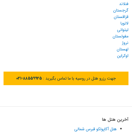
فنلاند
گرجستان
قزاقستان
لاتویا
لیتوانی
مغولستان
نروژ
لهستان
اوکراین
جهت رزرو هتل در روسیه با ما تماس بگیرید :
۰۲۱-۸۸۵۵۹۹۲۵
آخرین هتل ها
هتل آکاپولکو قبرس شمالی