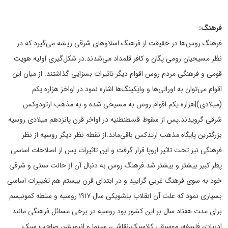
فرهنگ:
فرهنگ روس‌ها در حقیقت از فرهنگ اسلاوهای شرقی ریشه می‌گیرد که در
نظر مسیحیان رومی پگان و کافر قلمداد می‌شدند.در شکل‌گیری اولیه هویت
قومی و فرهنگی مردم روس اقوام دیگر تاثیرات بسزایی گذاشتند. از میان این
اقوام می‌توان به اورالی‌ها و وایکینگ‌ها اشاره نمود.در اواخز هزاره یکم
(میلادی)|هزاره یکم اقوام روس به مسیحی شده و به مذهب ارتودوکس
شرقی گرویدند.پس از سقوط قسطنطنیه در اواخر قرن پانزدهم میلادی روسیه
بزرگترین پایگاه مذهب ارتدکس باقی‌ماند.از نقطه نظر دیگر روسیه از نظر
فرهنگی نیز تحت تاثیر اروپا قرار گرفت و این تاثیرات پس از اصلاحات اساسی
پطر کبیر بیشتر و بیشتر شد.فرهنگ روس به دنبال آن از حالت سنتی و شرقی
خود به سوی فرهنگ غربی گرایید و در ابتدای قرن بیستم هم تغییرات اساسی
بسیاری نمود که علت آن انقلاب بلشویکی سال ۱۹۱۷ روسیه و سلطه کمونیسم
برای مدت هفتاد سال بر این کشور بود.روسیه در برخی مسائل فرهنگی مانند
ادبیات، فلسفه، موسیقی کلاسیک،نقاشی، سینما و انیمیشن صاحب سبک