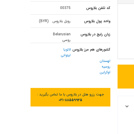
کد تلفن بلاروس
00375
واحد پول بلاروس
روبل بلاروس (BYR)
زبان رایج در بلاروس
Belarusian
روسی
کشورهای هم مرز بلاروس
لاتویا
لیتوانی
لهستان
روسیه
اوکراین
جهت رزرو هتل در بلاروس با ما تماس بگیرید :
۰۲۱-۸۸۵۵۹۹۲۵