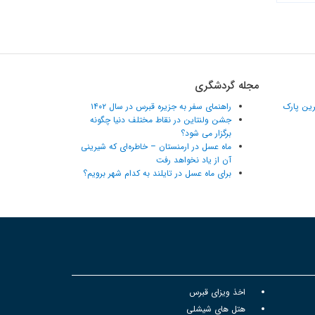
مجله گردشگری
ترین پارک
راهنمای سفر به جزیره قبرس در سال ۱۴۰۲
جشن ولنتاین در نقاط مختلف دنیا چگونه
برگزار می شود؟
ماه عسل در ارمنستان – خاطره‌ای که شیرینی
آن از یاد نخواهد رفت
برای ماه عسل در تایلند به کدام شهر برویم؟
اخذ ویزای قبرس
هتل های شیشلی