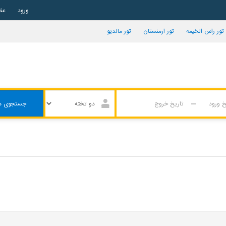
ورود
عض
تور راس الخیمه
تور ارمنستان
تور مالدیو
جستجوی ه