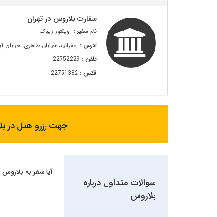
سفارت بلاروس در تهران
نام سفیر :
ویکتور ریباک
آدرس :
زعفرانیه، خیابان طاهری، خیابان آبا
تلفن :
22752229
فکس :
22751382
جهت رزرو هتل در بلا
آیا سفر به بلاروس نی
سوالات متداول درباره
بلاروس