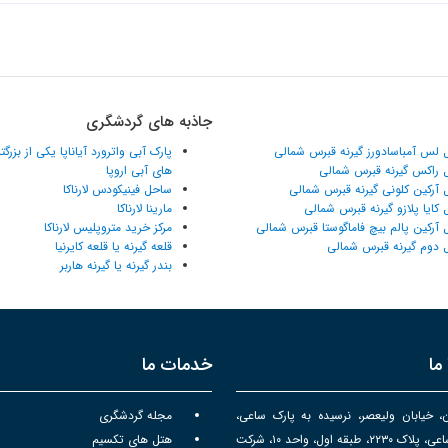
جاذبه های گردشگری
 لس آمباسادورز گیرنه قبرس شمالی
پارک آبی واترورد آیاناپا یکی از بزرگ
 راکس گیرنه قبرس شمالی
های آبی اروپا
 آرکین کلونی گیرنه قبرس شمالی
ساحل فینیکودس لارناکا
 کایا پلازو گیرنه قبرس شمالی
مارینا لارناکا
 آرکین پالم بیچ فاماگوستا قبرس شمالی
مرکز خرید متروپلیس لارناکا
 دوم گیرنه قبرس شمالی
قلعه گیرنه یا قلعه کایرنیا
بندر گیرنه یا گیرنه هاربر
ما
خدمات ما
ن، خیابان ولیعصر، نرسیده به پارک ساعی،
مجله گردشگری
برج سپهر ساعی، پلاک ۲۲۳۰، طبقه اول، واحد ۱۰، شرکت
هتل های تکسیم