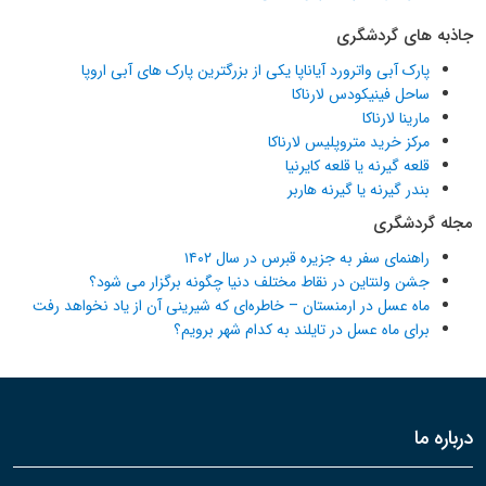
جاذبه های گردشگری
پارک آبی واترورد آیاناپا یکی از بزرگترین پارک های آبی اروپا
ساحل فینیکودس لارناکا
مارینا لارناکا
مرکز خرید متروپلیس لارناکا
قلعه گیرنه یا قلعه کایرنیا
بندر گیرنه یا گیرنه هاربر
مجله گردشگری
راهنمای سفر به جزیره قبرس در سال ۱۴۰۲
جشن ولنتاین در نقاط مختلف دنیا چگونه برگزار می شود؟
ماه عسل در ارمنستان – خاطره‌ای که شیرینی آن از یاد نخواهد رفت
برای ماه عسل در تایلند به کدام شهر برویم؟
درباره ما