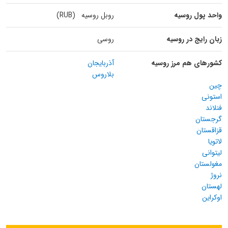
واحد پول روسیه
روبل روسیه (RUB)
زبان رایج در روسیه
روسی
کشورهای هم مرز روسیه
آذربایجان
بلاروس
چین
استونی
فنلاند
گرجستان
قزاقستان
لاتویا
لیتوانی
مغولستان
نروژ
لهستان
اوکراین