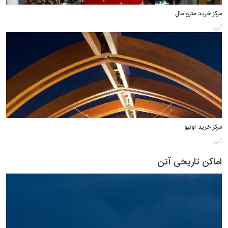
مرکز خرید مترو مال
آتن
مرکز خرید اونیو
آتن
اماکن تاریخی آتن