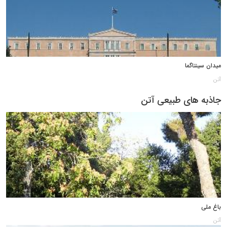
میدان سینتاگما
آتن
جاذبه های طبیعی آتن
باغ ملی
آتن