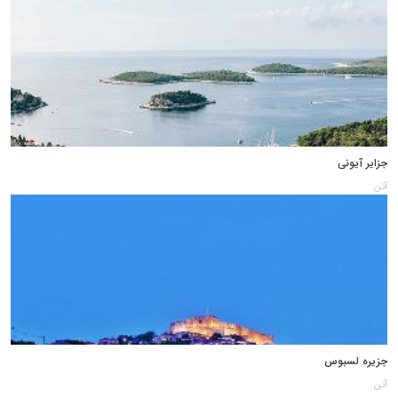
جزایر آیونی
آتن
جزیره لسبوس
آتن