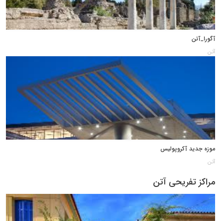
آگورا_آتن
آتن
موزه جدید آکروپولیس
آتن
مراکز تفریحی آتن