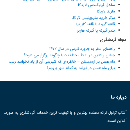
ساحل فینیکودس لارناکا
مارینا لارناکا
مرکز خرید متروپلیس لارناکا
قلعه گیرنه یا قلعه کایرنیا
بندر گیرنه یا گیرنه هاربر
مجله گردشگری
راهنمای سفر به جزیره قبرس در سال ۱۴۰۲
جشن ولنتاین در نقاط مختلف دنیا چگونه برگزار می شود؟
ماه عسل در ارمنستان – خاطره‌ای که شیرینی آن از یاد نخواهد رفت
برای ماه عسل در تایلند به کدام شهر برویم؟
درباره ما
آفتاب تراول ارائه دهنده بهترین و با کیفیت ترین خدمات گردشگری به صورت
آنلاین است.