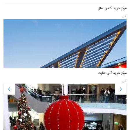
مرکز خرید گلدن هال
آتن
مرکز خرید آتن هارت
آتن