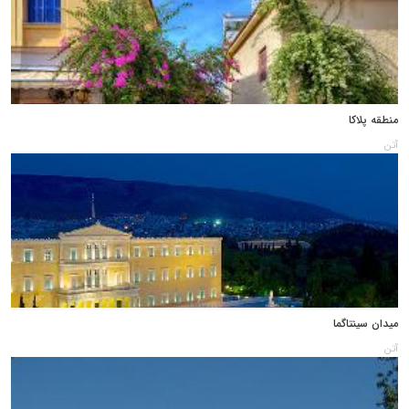
منطقه پلاکا
آتن
میدان سینتاگما
آتن