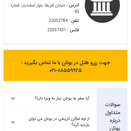
آدرس :
خیابان افریقا، بلوار اسفندیار، شماره
43
تلفن :
22053784
فکس :
22057431
جهت رزرو هتل در یونان با ما تماس بگیرید :
۰۲۱-۸۸۵۵۹۹۲۵
آیا سفر به یونان نیاز به ویزا دارد؟
سوالات
متداول
از چه اماکن تاریخی در یونان می توان
درباره
بازدید کرد؟
یونان