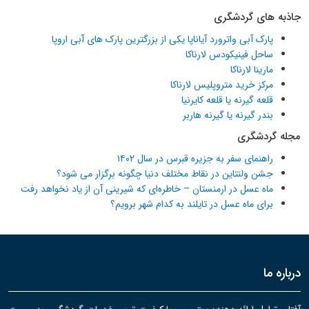
جاذبه های گردشگری
پارک آبی واترورد آیاناپا یکی از بزرگترین پارک های آبی اروپا
ساحل فینیکودس لارناکا
مارینا لارناکا
مرکز خرید متروپلیس لارناکا
قلعه گیرنه یا قلعه کایرنیا
بندر گیرنه یا گیرنه هاربر
مجله گردشگری
راهنمای سفر به جزیره قبرس در سال ۱۴۰۲
جشن ولنتاین در نقاط مختلف دنیا چگونه برگزار می شود؟
ماه عسل در ارمنستان – خاطره‌ای که شیرینی آن از یاد نخواهد رفت
برای ماه عسل در تایلند به کدام شهر برویم؟
درباره ما