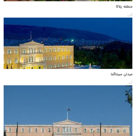
منطقه پلاکا
آتن
میدان سینتاگما
آتن