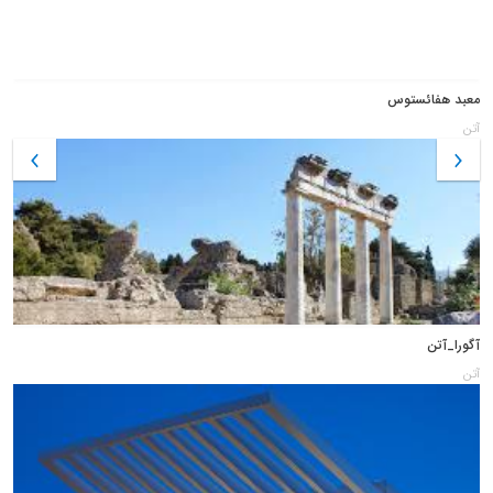
معبد هفائستوس
آتن
آگورا_آتن
آتن