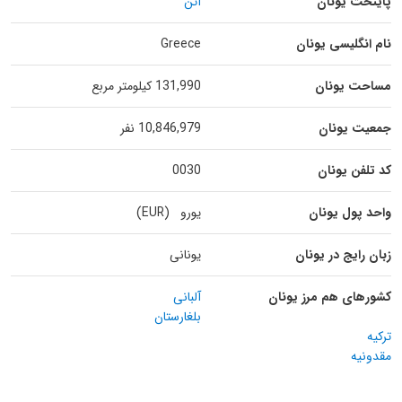
پایتخت یونان
آتن
نام انگلیسی یونان
Greece
مساحت یونان
131,990 کیلومتر مربع
جمعیت یونان
10,846,979 نفر
کد تلفن یونان
0030
واحد پول یونان
یورو (EUR)
زبان رایج در یونان
یونانی
کشورهای هم مرز یونان
آلبانی
بلغارستان
ترکیه
مقدونیه