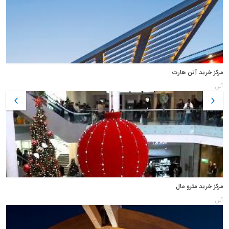
مرکز خرید آتن هارت
آتن
مرکز خرید مترو مال
آتن