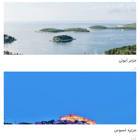
جزایر آیونی
آتن
جزیره لسبوس
آتن