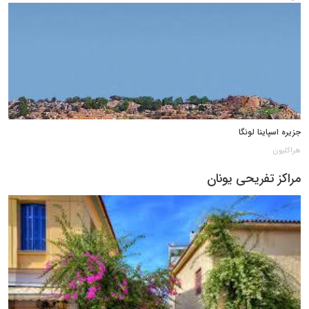
جزیره اسپاینا لونگا
هراکلیون
مراکز تفریحی یونان