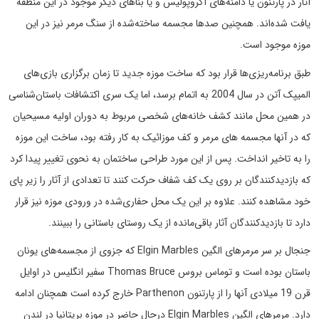
آثار در پارتنون یا دامنه‌های آکروپولیس و یا بناهای دیگر موجود در این منطقه
یافت شده‌اند. همچنین صدها مجسمه ساخته‌شده از سنگ مرمر نیز در این
موزه موجود است.
طبق برنامه‌ریزی‌ها قرار بود که ساخت موزه جدید تا زمان برگزاری بازی‌های
المیپک آتن در سال 2004 به اتمام برسد، اما یک سری اکتشافات باستان‌شناسی
در همین محل مانند کشف خانه‌های شخصی مربوط به دوران اولیه مسیحیان
که در آنها مجسمه های مرمر و کف موزائیک به کار رفته بود، ساخت این موزه
را به تاخیر انداخت. پس از این مورد طراحی ساختمان به نحوی تغییر پیدا کرد
که بازدیدکنندگان بر روی یک کف شفاف حرکت کنند تا تعدادی از آثار را زیر پای
خود مشاهده کنند. علاوه بر این یک محل حفاری‌شده در ورودی موزه نیز قرار
دارد تا بازدیدکنندگان آثار باقی‌مانده از یک روستای باستانی را ببینند.
جنجال بر سر مرمرهای الگین Elgin Marbles که جزوی از مجسمه‌های یونان
باستان بوده است و توماس بروس Thomas Bruce سفیر انگلیس در اوایل
قرن 19 میلادی آنها را از پارتنون Parthenon خارج کرده است همچنان ادامه
دارد. مرمرهای الگین Elgin Marbles درحال حاضر در موزه بریتانیا در لندن