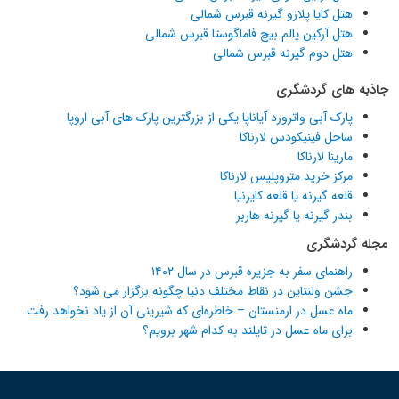
هتل کایا پلازو گیرنه قبرس شمالی
هتل آرکین پالم بیچ فاماگوستا قبرس شمالی
هتل دوم گیرنه قبرس شمالی
جاذبه های گردشگری
پارک آبی واترورد آیاناپا یکی از بزرگترین پارک های آبی اروپا
ساحل فینیکودس لارناکا
مارینا لارناکا
مرکز خرید متروپلیس لارناکا
قلعه گیرنه یا قلعه کایرنیا
بندر گیرنه یا گیرنه هاربر
مجله گردشگری
راهنمای سفر به جزیره قبرس در سال ۱۴۰۲
جشن ولنتاین در نقاط مختلف دنیا چگونه برگزار می شود؟
ماه عسل در ارمنستان – خاطره‌ای که شیرینی آن از یاد نخواهد رفت
برای ماه عسل در تایلند به کدام شهر برویم؟