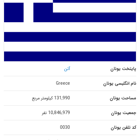
پایتخت یونان
آتن
نام انگلیسی یونان
Greece
مساحت یونان
131,990 کیلومتر مربع
جمعیت یونان
10,846,979 نفر
کد تلفن یونان
0030