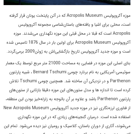
موزه آکروپولیس Acropolis Museum که در آتن پایتخت یونان قرار گرفته
است، محلی برای اشیا و یافته‌های باستان‌شناسی مجموعه آکروپولیس
Acropolis است که قبلا در محل قبلی این موزه نگهداری می‌شدند. موزه
آکروپولیس Acropolis Museum برای اولین بار در سال 1876 تاسیس شده
است و موزه جدید آکروپولیس تاریخ بازگشایی‌اش به ژوئن2009 برمی‌گردد.
بنای اصلی این موزه در فضایی به مساحت 21000 متر مربع توسط یک معمار
سوئیسی-آمریکایی به نام برنارد چومی Bernard Tschumi ، شبیه پارتنون
Parthenon و در نزدیکی آن ساخته شد. همچنین چومی Tschumi تلاش
کرده است تا اندازه ها و مدل ستون‌های این موزه دقیقا بازتابی از ستون‌های
پارتنون Parthenon باشد و علاوه بر آن باتوجه به زلزله‌خیز بودن این منطقه،
از فناوری لرزه‎‌نگاری نیز در موزه جدید آکروپولیس New Acropolis Museum
استفاده شده است. درمیان گنجینه‌های زیادی که در این موزه نگهداری
می‌شوند، آثاری از دوران باستان، کلاسیک و رومیان نیز دیده می‌شود. تمام این