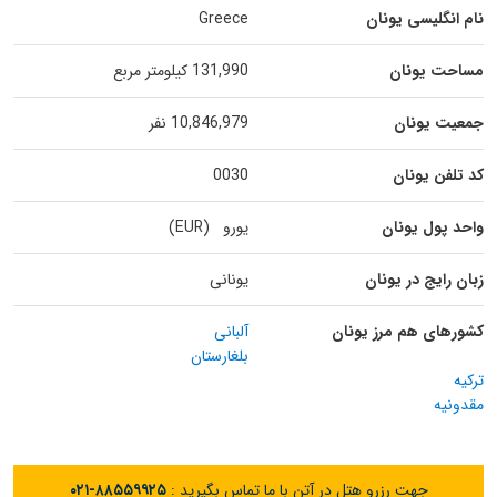
نام انگلیسی یونان
Greece
مساحت یونان
131,990 کیلومتر مربع
جمعیت یونان
10,846,979 نفر
کد تلفن یونان
0030
واحد پول یونان
یورو (EUR)
زبان رایج در یونان
یونانی
کشورهای هم مرز یونان
آلبانی
بلغارستان
ترکیه
مقدونیه
جهت رزرو هتل در آتن با ما تماس بگیرید :
۰۲۱-۸۸۵۵۹۹۲۵