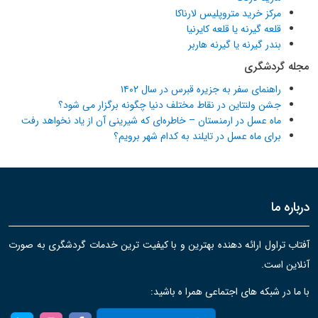
مرکز خرید متروپلیس لارناکا
قلعه گیرنه یا قلعه کایرنیا
بندر گیرنه یا گیرنه هاربر
مجله گردشگری
راهنمای سفر به جزیره قبرس در سال ۱۴۰۲
جشن ولنتاین در نقاط مختلف دنیا چگونه برگزار می شود؟
ماه عسل در ارمنستان – خاطره‌ای که شیرینی آن از یاد نخواهد رفت
برای ماه عسل در تایلند به کدام شهر برویم؟
درباره ما
آفتاب تراول ارائه دهنده بهترین و با کیفیت ترین خدمات گردشگری به صورت
آنلاین است.
با ما در شبکه های اجتماعی همرا ه باشید: