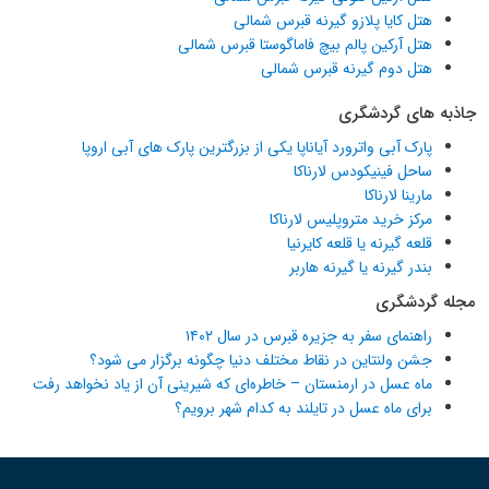
هتل کایا پلازو گیرنه قبرس شمالی
هتل آرکین پالم بیچ فاماگوستا قبرس شمالی
هتل دوم گیرنه قبرس شمالی
جاذبه های گردشگری
پارک آبی واترورد آیاناپا یکی از بزرگترین پارک های آبی اروپا
ساحل فینیکودس لارناکا
مارینا لارناکا
مرکز خرید متروپلیس لارناکا
قلعه گیرنه یا قلعه کایرنیا
بندر گیرنه یا گیرنه هاربر
مجله گردشگری
راهنمای سفر به جزیره قبرس در سال ۱۴۰۲
جشن ولنتاین در نقاط مختلف دنیا چگونه برگزار می شود؟
ماه عسل در ارمنستان – خاطره‌ای که شیرینی آن از یاد نخواهد رفت
برای ماه عسل در تایلند به کدام شهر برویم؟