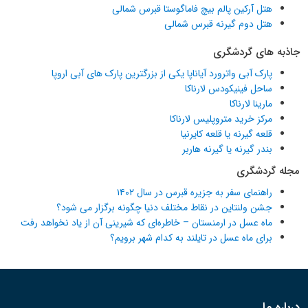
هتل آرکین پالم بیچ فاماگوستا قبرس شمالی
هتل دوم گیرنه قبرس شمالی
جاذبه های گردشگری
پارک آبی واترورد آیاناپا یکی از بزرگترین پارک های آبی اروپا
ساحل فینیکودس لارناکا
مارینا لارناکا
مرکز خرید متروپلیس لارناکا
قلعه گیرنه یا قلعه کایرنیا
بندر گیرنه یا گیرنه هاربر
مجله گردشگری
راهنمای سفر به جزیره قبرس در سال ۱۴۰۲
جشن ولنتاین در نقاط مختلف دنیا چگونه برگزار می شود؟
ماه عسل در ارمنستان – خاطره‌ای که شیرینی آن از یاد نخواهد رفت
برای ماه عسل در تایلند به کدام شهر برویم؟
درباره ما