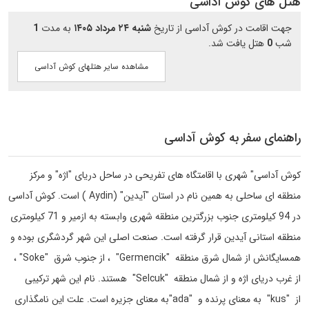
هتل های کوش آداسی
جهت اقامت در کوش آداسی از تاریخ
شنبه ۲۴ مرداد ۱۴۰۵
به مدت
1
شب
0
هتل یافت شد.
مشاهده سایر هتلهای کوش آداسی
راهنمای سفر به کوش آداسی
کوش آداسی" شهری با اقامتگاه های تفریحی در ساحل دریای "اژه" و مرکز
منطقه ای ساحلی به همین نام در استان "آیدین" (Aydin ) است. کوش آداسی
در 94 کیلومتری جنوب بزرگترین منطقه شهری وابسته به ازمیر و 71 کیلومتری
منطقه استانی آیدین قرار گرفته است. صنعت اصلی این شهر گردشگری بوده و
همسایگانش از شمال شرق منطقه "Germencik" ، از جنوب شرق "Soke" ،
از غرب دریای اژه و از شمال منطقه "Selcuk" هستند. نام این شهر ترکیبی
از "kus" به معنای پرنده و "ada"به معنای جزیره است. علت این نامگذاری