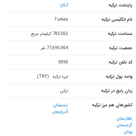
پایتخت ترکیه
آنکارا
نام انگلیسی ترکیه
Turkey
مساحت ترکیه
783,562 کیلومتر مربع
جمعیت ترکیه
77,695,904 نفر
کد تلفن ترکیه
0090
واحد پول ترکیه
لیره ترکیه (TRY)
زبان رایج در ترکیه
ترکی
کشورهای هم مرز ترکیه
ارمنستان
آذربایجان
بلغارستان
گرجستان
یونان