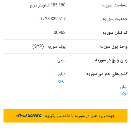
مساحت سوریه
185,180 کیلومتر مربع
جمعیت سوریه
23,339,517 نفر
کد تلفن سوریه
00963
واحد پول سوریه
پوند سوریه (SYP)
زبان رایج در سوریه
عربی
کشورهای هم مرز سوریه
عراق
اردن
لبنان
ترکیه
جهت رزرو هتل در سوریه با ما تماس بگیرید :
۰۲۱-۸۸۵۵۹۹۲۵