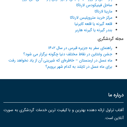
ساحل فینیکودس لارناکا
مارینا لارناکا
مرکز خرید متروپلیس لارناکا
قلعه گیرنه یا قلعه کایرنیا
بندر گیرنه یا گیرنه هاربر
مجله گردشگری
راهنمای سفر به جزیره قبرس در سال ۱۴۰۲
جشن ولنتاین در نقاط مختلف دنیا چگونه برگزار می شود؟
ماه عسل در ارمنستان – خاطره‌ای که شیرینی آن از یاد نخواهد رفت
برای ماه عسل در تایلند به کدام شهر برویم؟
درباره ما
آفتاب تراول ارائه دهنده بهترین و با کیفیت ترین خدمات گردشگری به صورت
آنلاین است.