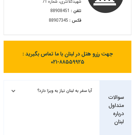
شهیدکلانتری، شماره 71
تلفن :
88908451
فکس :
88907345
جهت رزرو هتل در لبنان با ما تماس بگیرید :
۰۲۱-۸۸۵۵۹۹۲۵
آیا سفر به لبنان نیاز به ویزا دارد؟
سوالات
متداول
درباره
لبنان