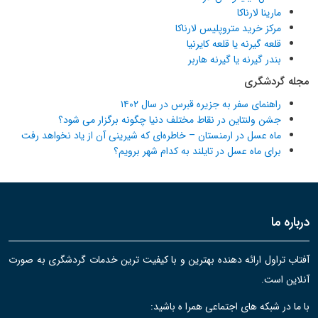
مارینا لارناکا
مرکز خرید متروپلیس لارناکا
قلعه گیرنه یا قلعه کایرنیا
بندر گیرنه یا گیرنه هاربر
مجله گردشگری
راهنمای سفر به جزیره قبرس در سال ۱۴۰۲
جشن ولنتاین در نقاط مختلف دنیا چگونه برگزار می شود؟
ماه عسل در ارمنستان – خاطره‌ای که شیرینی آن از یاد نخواهد رفت
برای ماه عسل در تایلند به کدام شهر برویم؟
درباره ما
آفتاب تراول ارائه دهنده بهترین و با کیفیت ترین خدمات گردشگری به صورت
آنلاین است.
با ما در شبکه های اجتماعی همرا ه باشید: