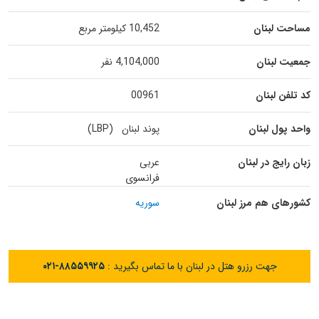
مساحت لبنان
10,452 کیلومتر مربع
جمعیت لبنان
4,104,000 نفر
کد تلفن لبنان
00961
واحد پول لبنان
پوند لبنان (LBP)
زبان رایج در لبنان
عربی
فرانسوی
کشورهای هم مرز لبنان
سوریه
جهت رزرو هتل در لبنان با ما تماس بگیرید :
۰۲۱-۸۸۵۵۹۹۲۵