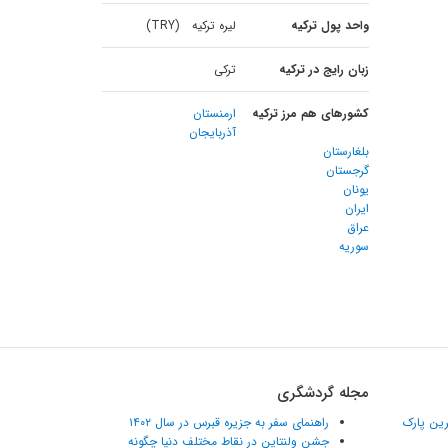
واحد پول ترکیه
لیره ترکیه (TRY)
زبان رایج در ترکیه
ترکی
کشورهای هم مرز ترکیه
ارمنستان
آذربایجان
بلغارستان
گرجستان
یونان
ایران
عراق
سوریه
مجله گردشگری
ترین پارک
راهنمای سفر به جزیره قبرس در سال ۱۴۰۲
جشن ولنتاین در نقاط مختلف دنیا چگونه