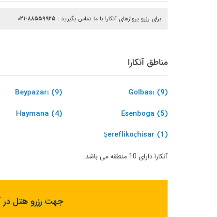
برای رزرو پروازهای آنکارا با ما تماس بگیرید :
۰۲۱-۸۸۵۵۹۹۲۵
مناطق آنکارا
Beypazarı (9)
Golbası (9)
Haymana (4)
Esenboga (5)
Şereflikoçhisar (1)
آنکارا دارای 10 منطقه می باشد.
جهت رزرو هتل در آن