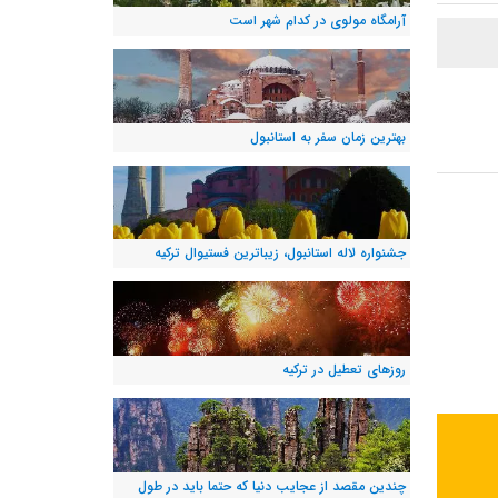
آرامگاه مولوی در کدام شهر است
بهترین زمان سفر به استانبول
جشنواره لاله استانبول، زیباترین فستیوال ترکیه
روزهای تعطیل در ترکیه
چندین مقصد از عجایب دنیا که حتما باید در طول