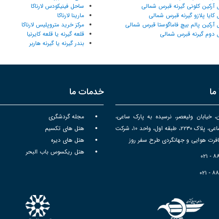
 آرکین کلونی گیرنه قبرس شمالی
ساحل فینیکودس لارناکا
 کایا پلازو گیرنه قبرس شمالی
مارینا لارناکا
 آرکین پالم بیچ فاماگوستا قبرس شمالی
مرکز خرید متروپلیس لارناکا
 دوم گیرنه قبرس شمالی
قلعه گیرنه یا قلعه کایرنیا
بندر گیرنه یا گیرنه هاربر
ما
خدمات ما
ن، خیابان ولیعصر، نرسیده به پارک ساعی،
مجله گردشگری
برج سپهر ساعی، پلاک ۲۲۳۰، طبقه اول، واحد ۱۰، شرکت
هتل های تکسیم
رت هوایی و جهانگردی طرح سفر روز
هتل های دیره
هتل ریکسوس باب البحر
۰۲۱ - 
۰۲۱ - ۸