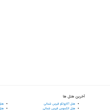
آخرین هتل ها
هتل آکاپولکو قبرس شمالی
هتل
هتل الکسوس قبرس شمالی
هتل