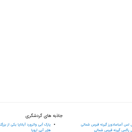
جاذبه های گردشگری
 لس آمباسادورز گیرنه قبرس شمالی
پارک آبی واترورد آیاناپا یکی از بزرگ
 راکس گیرنه قبرس شمالی
های آبی اروپا