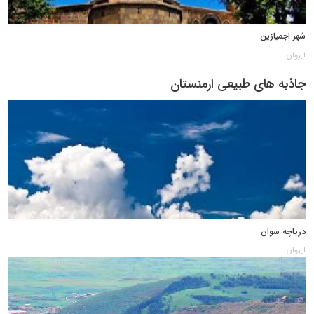
شهر اجمیازین
ایروان
جاذبه های طبیعی ارمنستان
دریاچه سوان
ایروان