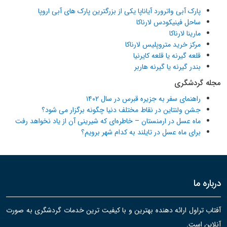
پارک آبی واترورد آیاناپا یکی از بزرگترین پارک های آبی اروپا
ساحل فینیکودس لارناکا
مارینا لارناکا
مرکز خرید متروپلیس لارناکا
قلعه گیرنه یا قلعه کایرنیا
بندر گیرنه یا گیرنه هاربر
مجله گردشگری
راهنمای سفر به جزیره قبرس در سال ۱۴۰۲
جشن ولنتاین در نقاط مختلف دنیا چگونه برگزار می شود؟
ماه عسل در ارمنستان – خاطره‌ای که شیرینی آن از یاد نخواهد رفت
برای ماه عسل در تایلند به کدام شهر برویم؟
درباره ما
آفتاب تراول ارائه دهنده بهترین و با کیفیت ترین خدمات گردشگری به صورت
آنلاین است.