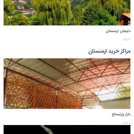
دلیجان ارمنستان
ایروان
مراکز خرید ارمنستان
بازار ورنیساج
ایروان