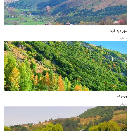
شهر دره گلها
ایروان
جرموک
ایروان