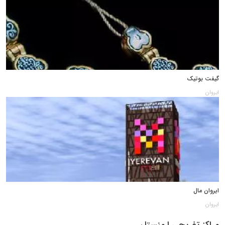
گیفت بوتیک
ایروان
ایروان مال
ایروان
مراکز تفریحی ارمنستان