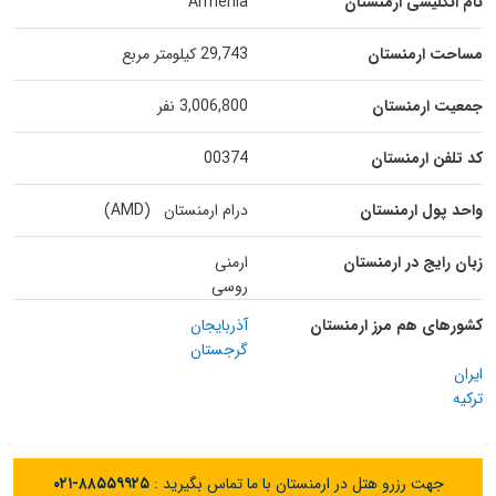
نام انگلیسی ارمنستان
Armenia
مساحت ارمنستان
29,743 کیلومتر مربع
جمعیت ارمنستان
3,006,800 نفر
کد تلفن ارمنستان
00374
واحد پول ارمنستان
درام ارمنستان (AMD)
زبان رایج در ارمنستان
ارمنی
روسی
کشورهای هم مرز ارمنستان
آذربایجان
گرجستان
ایران
ترکیه
جهت رزرو هتل در ارمنستان با ما تماس بگیرید :
۰۲۱-۸۸۵۵۹۹۲۵