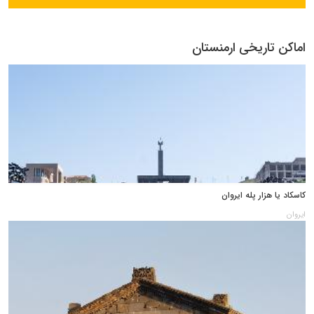
اماکن تاریخی ارمنستان
کاسکاد یا هزار پله ایروان
ایروان