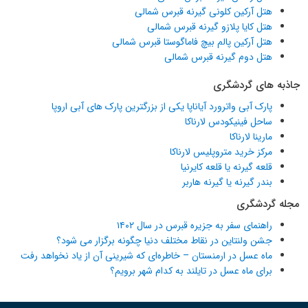
هتل آرکین کلونی گیرنه قبرس شمالی
هتل کایا پلازو گیرنه قبرس شمالی
هتل آرکین پالم بیچ فاماگوستا قبرس شمالی
هتل دوم گیرنه قبرس شمالی
جاذبه های گردشگری
پارک آبی واترورد آیاناپا یکی از بزرگترین پارک های آبی اروپا
ساحل فینیکودس لارناکا
مارینا لارناکا
مرکز خرید متروپلیس لارناکا
قلعه گیرنه یا قلعه کایرنیا
بندر گیرنه یا گیرنه هاربر
مجله گردشگری
راهنمای سفر به جزیره قبرس در سال ۱۴۰۲
جشن ولنتاین در نقاط مختلف دنیا چگونه برگزار می شود؟
ماه عسل در ارمنستان – خاطره‌ای که شیرینی آن از یاد نخواهد رفت
برای ماه عسل در تایلند به کدام شهر برویم؟