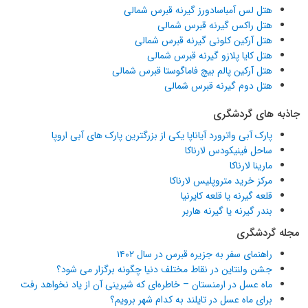
هتل لس آمباسادورز گیرنه قبرس شمالی
هتل راکس گیرنه قبرس شمالی
هتل آرکین کلونی گیرنه قبرس شمالی
هتل کایا پلازو گیرنه قبرس شمالی
هتل آرکین پالم بیچ فاماگوستا قبرس شمالی
هتل دوم گیرنه قبرس شمالی
جاذبه های گردشگری
پارک آبی واترورد آیاناپا یکی از بزرگترین پارک های آبی اروپا
ساحل فینیکودس لارناکا
مارینا لارناکا
مرکز خرید متروپلیس لارناکا
قلعه گیرنه یا قلعه کایرنیا
بندر گیرنه یا گیرنه هاربر
مجله گردشگری
راهنمای سفر به جزیره قبرس در سال ۱۴۰۲
جشن ولنتاین در نقاط مختلف دنیا چگونه برگزار می شود؟
ماه عسل در ارمنستان – خاطره‌ای که شیرینی آن از یاد نخواهد رفت
برای ماه عسل در تایلند به کدام شهر برویم؟