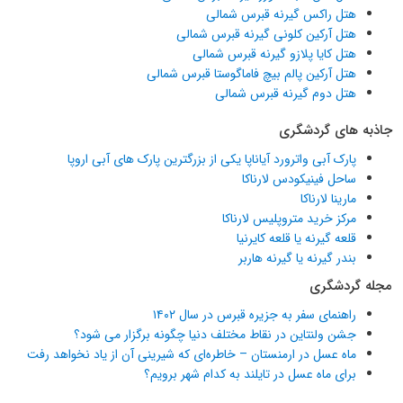
هتل راکس گیرنه قبرس شمالی
هتل آرکین کلونی گیرنه قبرس شمالی
هتل کایا پلازو گیرنه قبرس شمالی
هتل آرکین پالم بیچ فاماگوستا قبرس شمالی
هتل دوم گیرنه قبرس شمالی
جاذبه های گردشگری
پارک آبی واترورد آیاناپا یکی از بزرگترین پارک های آبی اروپا
ساحل فینیکودس لارناکا
مارینا لارناکا
مرکز خرید متروپلیس لارناکا
قلعه گیرنه یا قلعه کایرنیا
بندر گیرنه یا گیرنه هاربر
مجله گردشگری
راهنمای سفر به جزیره قبرس در سال ۱۴۰۲
جشن ولنتاین در نقاط مختلف دنیا چگونه برگزار می شود؟
ماه عسل در ارمنستان – خاطره‌ای که شیرینی آن از یاد نخواهد رفت
برای ماه عسل در تایلند به کدام شهر برویم؟