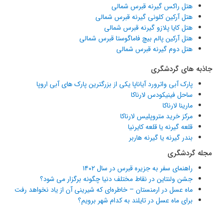
هتل راکس گیرنه قبرس شمالی
هتل آرکین کلونی گیرنه قبرس شمالی
هتل کایا پلازو گیرنه قبرس شمالی
هتل آرکین پالم بیچ فاماگوستا قبرس شمالی
هتل دوم گیرنه قبرس شمالی
جاذبه های گردشگری
پارک آبی واترورد آیاناپا یکی از بزرگترین پارک های آبی اروپا
ساحل فینیکودس لارناکا
مارینا لارناکا
مرکز خرید متروپلیس لارناکا
قلعه گیرنه یا قلعه کایرنیا
بندر گیرنه یا گیرنه هاربر
مجله گردشگری
راهنمای سفر به جزیره قبرس در سال ۱۴۰۲
جشن ولنتاین در نقاط مختلف دنیا چگونه برگزار می شود؟
ماه عسل در ارمنستان – خاطره‌ای که شیرینی آن از یاد نخواهد رفت
برای ماه عسل در تایلند به کدام شهر برویم؟