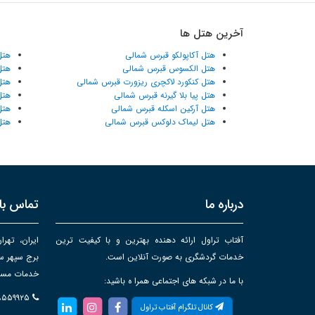
آخرین هتل ها
هتل آکاپولکو قبرس شمالی
هتل
هتل الکسوس قبرس شمالی
هتل
هتل کنکورد لاکچری ریزورت قبرس شمالی
هتل
هتل پیا بلا گیرنه قبرس شمالی
هتل
هتل آرکین اسکله قبرس شمالی
هتل
هتل لیماک دلوکس قبرس شمالی
هتل
درباره ما
تماس با 
آفتاب تراول ارائه دهنده بهترین و با کیفیت ترین
ایران، تهرا
خدمات گردشگری به صورت آنلاین است.
خدمات مساف
با ما در شبکه های اجتماعی همرا ه باشید:
۸۸۵۵۹۹۲۵
کانال تلگرام آفتاب تراول