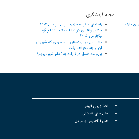
مجله گردشگری
ترین پارک
راهنمای سفر به جزیره قبرس در سال ۱۴۰۲
جشن ولنتاین در نقاط مختلف دنیا چگونه
برگزار می شود؟
ماه عسل در ارمنستان – خاطره‌ای که شیرینی
آن از یاد نخواهد رفت
برای ماه عسل در تایلند به کدام شهر برویم؟
اخذ ویزای قبرس
هتل های شیشلی
هتل آتلانتیس پالم دبی