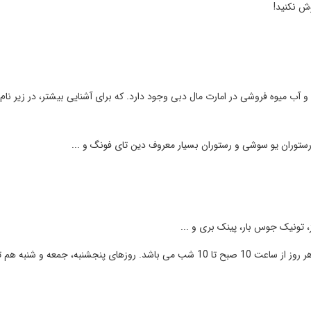
وش نکنید!
ستوران، 30 فست فود، 20 کافی شاپ و 20 بستنی و آب میوه فروشی در امارت مال دبی وجود دارد. که برای آشنایی بیشتر، در زیر
 رستوران یو سوشی و رستوران بسیار معروف دین تای فونگ و ...
 تونیک جوس بار، پینک بری و ...
ساعت کاری تمامی رستوران و فوت کورت های امارات مال دبی، هر روز از ساعت 10 صبح تا 10 شب می باشد. روزهای پنجشنبه، جمعه 