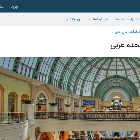
ورود
عض
تور راس الخیمه
تور ارمنستان
تور مالدیو
د امارت مال دبی
تحده عربی