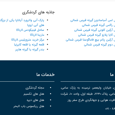
جاذبه های گردشگری
 لس آمباسادورز گیرنه قبرس شمالی
پارک آبی واترورد آیاناپا یکی از بزرگ
 راکس گیرنه قبرس شمالی
های آبی اروپا
 آرکین کلونی گیرنه قبرس شمالی
ساحل فینیکودس لارناکا
 کایا پلازو گیرنه قبرس شمالی
مارینا لارناکا
 آرکین پالم بیچ فاماگوستا قبرس شمالی
مرکز خرید متروپلیس لارناکا
 دوم گیرنه قبرس شمالی
قلعه گیرنه یا قلعه کایرنیا
بندر گیرنه یا گیرنه هاربر
ما
خدمات ما
ن، خیابان ولیعصر، نرسیده به پارک ساعی،
مجله گردشگری
برج سپهر ساعی، پلاک ۲۲۳۰، طبقه اول، واحد ۱۰، شرکت
هتل های تکسیم
رت هوایی و جهانگردی طرح سفر روز
هتل های دیره
هتل ریکسوس باب البحر
۰۲۱ - 