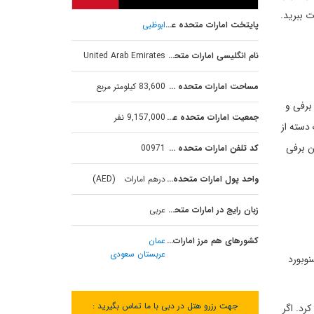
 ببرید.
پایتخت امارات متحده عربی
ابوظبی
نام انگلیسی امارات متحده عربی
United Arab Emirates
مساحت امارات متحده عربی
83,600 کیلومتر مربع
برفی و
جمعیت امارات متحده عربی
9,157,000 نفر
یک دسته از
ن برفی
کد تلفن امارات متحده عربی
00971
واحد پول امارات متحده عربی
درهم امارات (AED)
زبان رایج در امارات متحده عربی
عربی
کشورهای هم مرز امارات متحده عربی
عمان
عربستان سعودی
وبورد
جهت رزرو هتل در دبی با ما تماس بگیرید :
رد. اگر