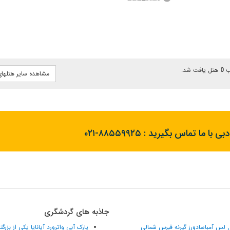
0
هتل یافت شد.
مشاهده سایر هتلها
بی با ما تماس بگیرید :
۰۲۱-۸۸۵۵۹۹۲۵
جاذبه های گردشگری
 لس آمباسادورز گیرنه قبرس شمالی
پارک آبی واترورد آیاناپا یکی از بزرگ