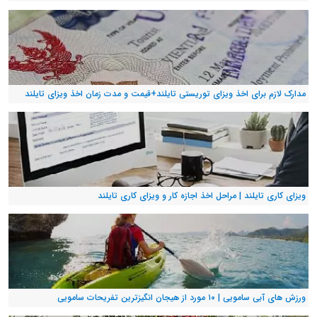
مدارک لازم برای اخذ ویزای توریستی تایلند+قیمت و مدت زمان اخذ ویزای تایلند
ویزای کاری تایلند | مراحل اخذ اجازه کار و ویزای کاری تایلند
ورزش های آبی سامویی | ۱۰ مورد از هیجان انگیزترین تفریحات سامویی