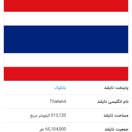
پایتخت تایلند
بانکوک
نام انگلیسی تایلند
Thailand
مساحت تایلند
513,120 کیلومتر مربع
جمعیت تایلند
65,104,000 نفر