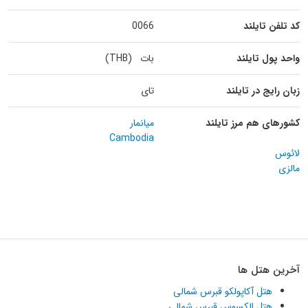
کد تلفن تایلند
0066
واحد پول تایلند
بات (THB)
زبان رایج در تایلند
تای
کشورهای هم مرز تایلند
میانمار
Cambodia
لائوس
مالزی
آخرین هتل ها
هتل آکاپولکو قبرس شمالی
هتل الکسوس قبرس شمالی