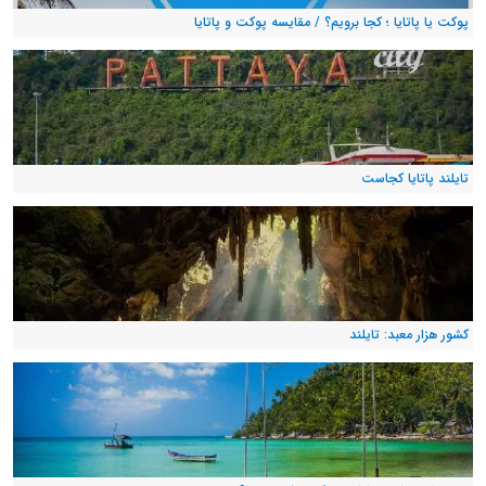
پوکت یا پاتایا ؛ کجا برویم؟ / مقایسه پوکت و پاتایا
تایلند پاتایا کجاست
کشور هزار معبد: تایلند