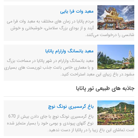
معبد وات فرا یایی
مردم پاتایا در زمان های مختلف به معبد وات فرا می
آیند و از بودای بزرگ سلامتی، خوشبختی و خوش
شانسی را درخواست می‌کنند.
معبد یانسانگ وارارام پاتایا
معبد یانسانگ وارارام در شهر پاتایا در مساحت بزرگ
و با معماری خاص باعث جذب توریست های بسیاری
مشود.در باغ زیبای این معبد استراحت کنید.
جاذبه های طبیعی تور پاتایا
باغ گرمسیری نونگ نوچ
باغ گرمسیری نونگ نوچ با جای دادن بیش از 670
نوع گلهای پیوندی و بومی خود را بسیار متمایز شده
است.تماشای این باغ زیبا را در پاتایا از دست ندهید.