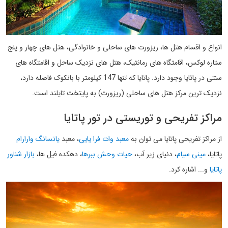
انواع و اقسام هتل ها، ریزورت های ساحلی و خانوادگی، هتل های چهار و پنج
ستاره لوکس، اقامتگاه های رمانتیک، هتل های نزدیک ساحل و اقامتگاه های
سنتی در پاتایا وجود دارد. پاتایا که تنها 147 کیلومتر با بانکوک فاصله دارد،
نزدیک ترین مرکز هتل های ساحلی (ریزورت) به پایتخت تایلند است.
مراکز تفریحی و توریستی در تور پاتایا
از مراکز تفریحی پاتایا می توان به
معبد وات فرا یایی
، معبد
یانسانگ وارارام
پاتایا،
مینی سیام
، دنیای زیر آب،
حیات وحش ببرها
، دهکده فیل ها،
بازار شناور
پاتایا
و... اشاره کرد.