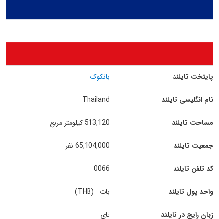
پایتخت تایلند
بانکوک
نام انگلیسی تایلند
Thailand
مساحت تایلند
513,120 کیلومتر مربع
جمعیت تایلند
65,104,000 نفر
کد تلفن تایلند
0066
واحد پول تایلند
بات (THB)
زبان رایج در تایلند
تای