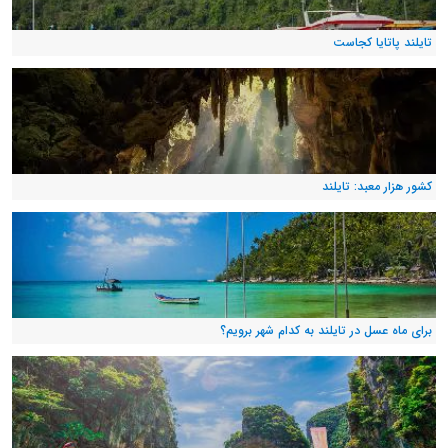
تایلند پاتایا کجاست
کشور هزار معبد: تایلند
برای ماه عسل در تایلند به کدام شهر برویم؟