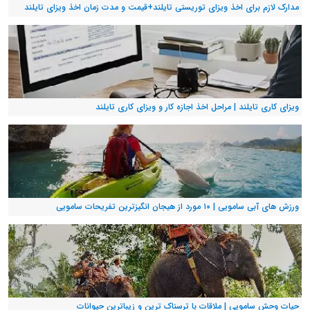
مدارک لازم برای اخذ ویزای توریستی تایلند+قیمت و مدت زمان اخذ ویزای تایلند
ویزای کاری تایلند | مراحل اخذ اجازه کار و ویزای کاری تایلند
ورزش های آبی سامویی | ۱۰ مورد از هیجان انگیزترین تفریحات سامویی
حیات وحش سامویی | ملاقات با ترسناک ترین و زیباترین حیوانات