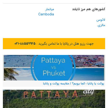
کشورهای هم مرز تایلند
میانمار
Cambodia
لائوس
مالزی
جهت رزرو هتل در پاتایا با ما تماس بگیرید :
۰۲۱-۸۸۵۵۹۹۲۵
پوکت یا پاتایا ؛ کجا برویم؟ / مقایسه پوکت و پاتایا