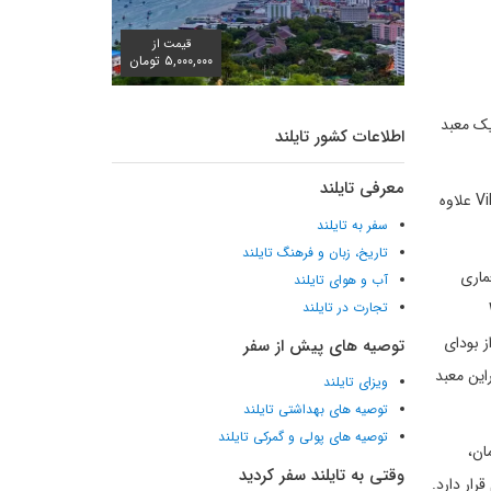
قیمت از
۵,۰۰۰,۰۰۰ تومان
ته شده است که مساحت آن تقریبا 59 هکتار است. یک معبد
اطلاعات کشور تایلند
معرفی تایلند
در همان ابتدای ورود به معبد یانسانگ وارارام Wat Yansangwararam اولین ساختمان و معبدی که می‌بینید برای چینی‌هاست، در Viharn Sien علاوه
سفر به تایلند
تاریخ، زبان و فرهنگ تایلند
 با معماری
آب و هوای تایلند
تجارت در تایلند
رارام Wat
از بودای
توصیه های پیش از سفر
می شود. همچنین دراین معبد
ویزای تایلند
توصیه های بهداشتی تایلند
توصیه های پولی و گمرکی تایلند
Somdej Phra Yana که در آن زمان،
وقتی به تایلند سفر کردید