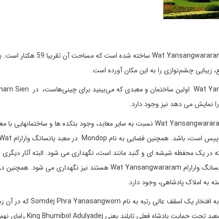
15 کیلومتر بعد از جنوب شهر پاتایا معبد یانسانگ وارارام پاتایا Wat Yansangwararam ساخ
 زیبایی چشم‌نوازی را به این مکان آورده است.
ا نمایش می دهد نیز وجود دارد.
شاید یک دلیل مهم برای معروف بودن معبد یانسانگ وارارام Wat Yansangwararam نسبت به سایر معابد، وجود بتکده ها و ساختمانهایی
مدرن و خاص که ترکیبی از معماری هند، چین، ژاپن، تایلند و سوییس است، باشد. همچنین فضایی به نام Mondop در معبد یانسانگ وا
د پای بودا که در یک محفظه شیشه ای و گنبد مانند است، نگهداری می شود. البته آثار دیگری 
بزرگ و پیروانان اولیه آنها نیز در سایر بتکده هایی که در معبد یانسانگ وارارام Wat Yansangwararam هستند نیز نگهداری 
 به املاک پادشاهی، وجود دارد.
معبد یانسانگ وارارام Wat Yansangwararam در سال 1976 به افتخار یک اسقف عالی رتبه به نام sangworn
ایلند یعنی King Bhumibol Adulyadej رامای نهم قرار دارد.