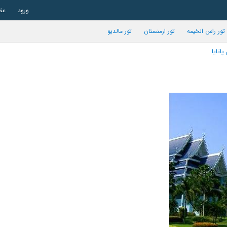
ورود
عض
تور راس الخیمه
تور ارمنستان
تور مالدیو
پاتایا