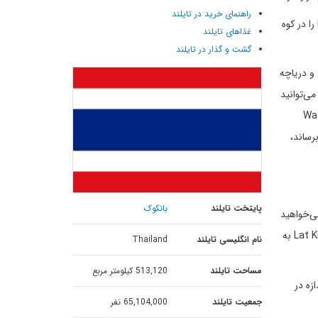
راهنمای خرید در تایلند
اگر در یک نقطه خاص در معبد یانسانگ وارارام پاتایا Wat Yansangwararam بایستید، می‌توانید به راحتی تصویر بودای طلایی Khao Cheejan را در کوه
غذاهای تایلند
گشت و گذار در تایلند
 و دریاچه
ی‌توانید
 به اینجا بیایید و از این کلاسها استفاده کنید. اگر می‌خواهید با هزینه کم خودتان را به معبد یانسانگ وارارام پاتایا Wat
برساند،
پایتخت تایلند
بانکوک
می‌خواهید
در زمان‌هایی بروید که فستیوال و یا اعیاد خاصی هست، می‌توانید در زمان جشن سال نو Songkran و یا زمان عبادت و تشکر از الهه دریا Lat Krathong به
نام انگلیسی تایلند
Thailand
مساحت تایلند
513,120 کیلومتر مربع
زه در
جمعیت تایلند
65,104,000 نفر