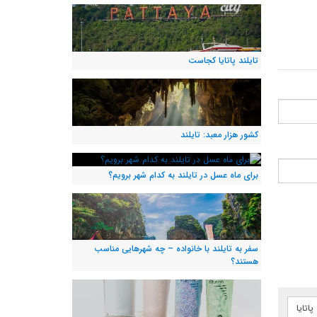
تایلند پاتایا کجاست
کشور هزار معبد: تایلند
برای ماه عسل در تایلند به کدام شهر برویم؟
سفر به تایلند با خانواده – چه شهرهایی مناسب
هستند؟
اتایا