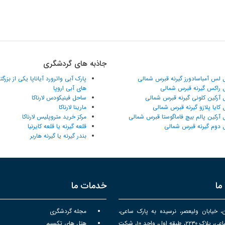
جاذبه های گردشگری
 لس آمباسادورز گیرنه قبرس شمالی
پارک آبی واترورد آیاناپا یکی از بزرگ
 راکس گیرنه قبرس شمالی
های آبی اروپا
 آرکین کلونی گیرنه قبرس شمالی
ساحل فینیکودس لارناکا
 کایا پلازو گیرنه قبرس شمالی
مارینا لارناکا
 آرکین پالم بیچ فاماگوستا قبرس شمالی
مرکز خرید متروپلیس لارناکا
 دوم گیرنه قبرس شمالی
قلعه گیرنه یا قلعه کایرنیا
بندر گیرنه یا گیرنه هاربر
ما
خدمات ما
ن، خیابان ولیعصر، نرسیده به پارک ساعی،
مجله گردشگری
برج سپهر ساعی، پلاک ۲۲۳۰، طبقه اول، واحد ۱۰، شرکت
هتل های تکسیم