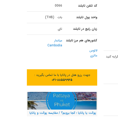
کد تلفن تایلند
0066
واحد پول تایلند
بات (THB)
زبان رایج در تایلند
تای
کشورهای هم مرز تایلند
میانمار
Cambodia
لائوس
مالزی
رایه کنید
جهت رزرو هتل در پاتایا با ما تماس بگیرید :
۰۲۱-۸۸۵۵۹۹۲۵
پوکت یا پاتایا ؛ کجا برویم؟ / مقایسه پوکت و پاتایا