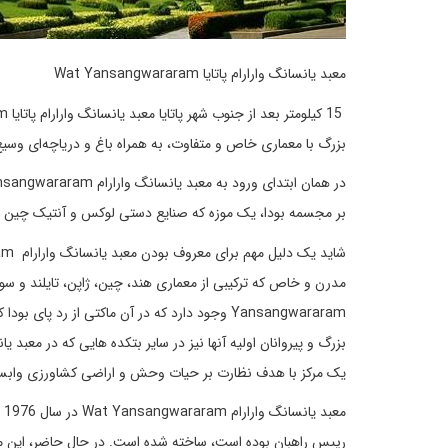
معبد یانسانگ وارارام پاتایا Wat Yansangwararam
بزرگ با معماری خاص و متفاوت، به همراه باغ و دریاچه‌ای وسیع،
بر مجسمه بودا، یک موزه که صنایع دستی لوکس و آنتیک چین ر
Yansangwararam وجود دارد که در آن ماکتی از ر
یک مرکز با هدف نظارت بر حیات وحش و اراضی کشاورزی وابسته
رییس راهبان بوده است، ساخته شده است. در حال حاضر، این معبد تحت حمایت پادشاه فعلی ت