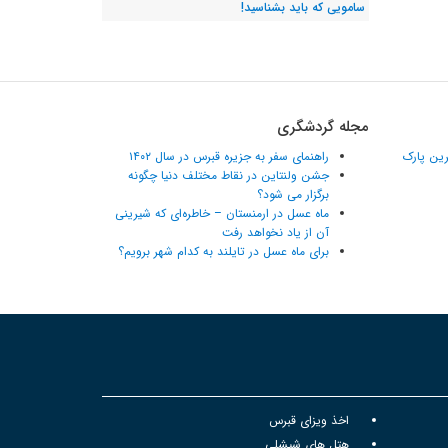
سامویی که باید بشناسید!
مجله گردشگری
ترین پارک
راهنمای سفر به جزیره قبرس در سال ۱۴۰۲
جشن ولنتاین در نقاط مختلف دنیا چگونه
برگزار می شود؟
ماه عسل در ارمنستان – خاطره‌ای که شیرینی
آن از یاد نخواهد رفت
برای ماه عسل در تایلند به کدام شهر برویم؟
اخذ ویزای قبرس
هتل های شیشلی