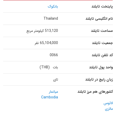
پایتخت تایلند
بانکوک
نام انگلیسی تایلند
Thailand
مساحت تایلند
513,120 کیلومتر مربع
جمعیت تایلند
65,104,000 نفر
کد تلفن تایلند
0066
واحد پول تایلند
بات (THB)
زبان رایج در تایلند
تای
کشورهای هم مرز تایلند
میانمار
Cambodia
لائوس
مالزی