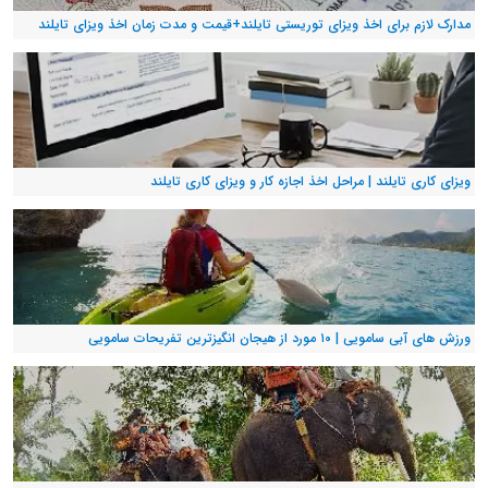
مدارک لازم برای اخذ ویزای توریستی تایلند+قیمت و مدت زمان اخذ ویزای تایلند
ویزای کاری تایلند | مراحل اخذ اجازه کار و ویزای کاری تایلند
ورزش های آبی سامویی | ۱۰ مورد از هیجان انگیزترین تفریحات سامویی