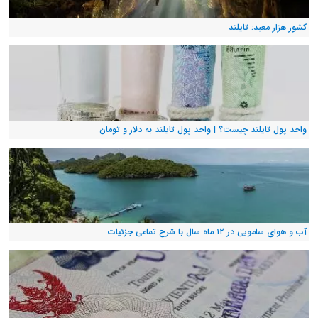
کشور هزار معبد: تایلند
واحد پول تایلند چیست؟ | واحد پول تایلند به دلار و تومان
آب و هوای سامویی در ۱۲ ماه سال با شرح تمامی جزئیات