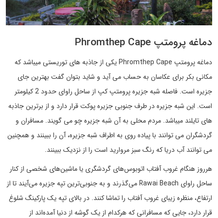
دماغه پرومتپ Phromthep Cape
دماغه پرومتپ Phromthep Cape یکی از جاذبه های توریستی میباشد که
مکانی بکر برای عکاسان به حساب می آید و شاید بتوان گفت بهترین جای
جزیره است. فاصله شبه جزیره پرومتپ کپ از ساحل راوای حدود 2 کیلومتر
است. این شبه جزیره در طرف جنوبی جزیره پوکت قرار دارد و از برترین جاذبه
های تایلند میباشد. مردم محلی به آن شبه جزیره چو می گویند. مسافران و
گردشگران می توانند با پیاده روی به اطراف شبه جزیره، آن را ببینند و همچنین
می توانند آب دریا که رنگ سبز مروارید است را از نزدیک ببینند.
هرروز هنگام غروب آفتاب اتوبوس‌های گردشگری یا ماشین‌های شخصی از کنار
ساحل راوای Rawai Beach می‌گذرند و به جنوبی‌ترین تپه جزیره می‌آیند تا از
ارتفاع، منظره زیبای غروب آفتاب را تماشا کنند. در بالای تپه یک پارکینگ شلوغ
قرار دارد، جایی که مسافرانی که هرکدام از یک گوشه از دنیا آمده‌اند از