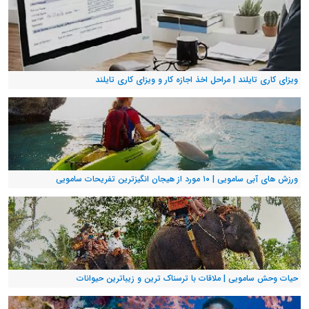
ویزای کاری تایلند | مراحل اخذ اجازه کار و ویزای کاری تایلند
ورزش های آبی سامویی | ۱۰ مورد از هیجان انگیزترین تفریحات سامویی
حیات وحش سامویی | ملاقات با ترسناک ترین و زیباترین حیوانات