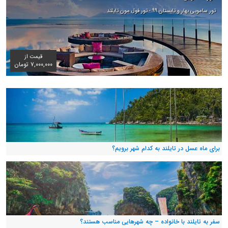
تور سامویی بهار و تابستان ۹۹ - تور فول مون تایلند
قیمت از
۷,۰۰۰,۰۰۰ تومان
برای ماه عسل در تایلند به کدام شهر برویم؟
سفر به تایلند با خانواده – چه شهرهایی مناسب هستند؟