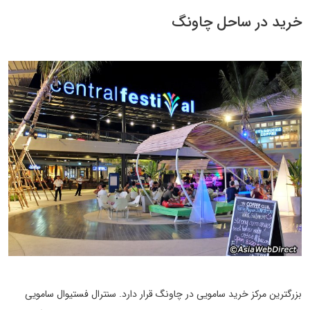
خرید در ساحل چاونگ
بزرگترین مرکز خرید سامویی در چاونگ قرار دارد. سنترال فستیوال سامویی