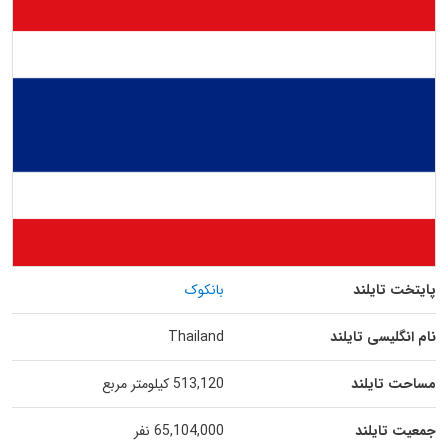
پایتخت تایلند
بانکوک
نام انگلیسی تایلند
Thailand
مساحت تایلند
513,120 کیلومتر مربع
جمعیت تایلند
65,104,000 نفر