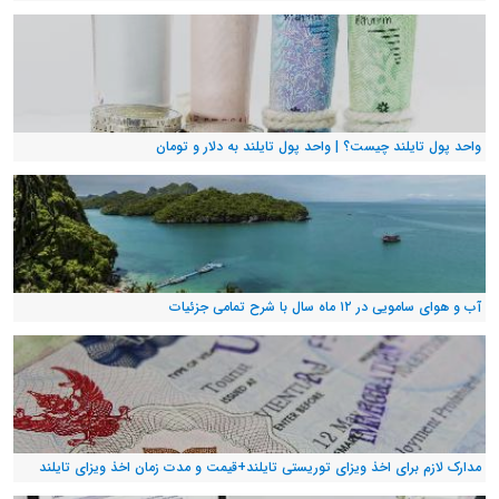
واحد پول تایلند چیست؟ | واحد پول تایلند به دلار و تومان
آب و هوای سامویی در ۱۲ ماه سال با شرح تمامی جزئیات
مدارک لازم برای اخذ ویزای توریستی تایلند+قیمت و مدت زمان اخذ ویزای تایلند