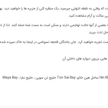
 186 متر بالاتر از سطح دریاست که وقتی به نقطه انتهایی میرسید، یک منظره کلی از جزیره ها را خواهید دید.
ایی ساکت و آرام مشاهده کنید.
بعضی از آنها حالت تهاجمی دارند و ممکن است به سمت شما حمله کنند. لذا از دا
حل لذت ببرید.
و زیبا را در این قسمت تجربه خواهید کرد. جان باختگان فاجعه تسونامی در اینجا به خاک سپرده شده
Yao Beachساحل یائو ، Lanti Beach ساحل لنتی، Hin Khao Beach ساحل هین خائو، Ton Sai Bay خلیج تن سویی ، خلیج مایا Maya Bay ،