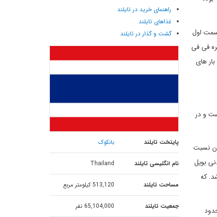
راهنمای خرید در تایلند
غذاهای تایلند
ید به نام جزیره Phi Phi Leh بنامیم و قسمت دیگر را جزیره Phi Phi Don. که قسمت اول
گشت و گذار در تایلند
ره فی فی
ص ، کافه بار های
است و در
پایتخت تایلند
بانکوک
بان نسبت
نی دنی بویل
نام انگلیسی تایلند
Thailand
ت. هزینه ورود به این جزیره 100 بات می باشد. که
مساحت تایلند
513,120 کیلومتر مربع
جمعیت تایلند
65,104,000 نفر
م و محدود