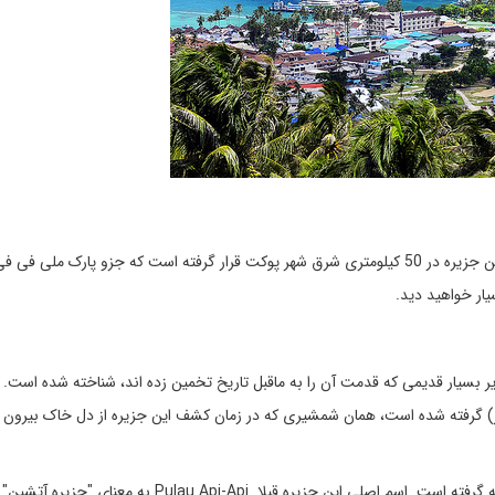
جزیره فی فی از قرارگیری 6 جزیره درکنار هم ایجاد شده است. این جزیره در 50 کیلومتری شرق شهر پوکت قرار گرفته است که جزو پارک م
ار خواهید دید.
 بسیار قدیمی که قدمت آن را به ماقبل تاریخ تخمین زده اند، شناخته شده است. اع
پوکت از نام Krabi (به معنای شمشیر) گرفته شده است، همان شمشیری که در زمان کشف این جزیره از دل خاک بیر
این جزیره به اسم فی فی "Phi Phi" از یک اسم مالایی سرچشمه گرفته است. اسم اصلی این جزیره قبلا Pulau Api-Api به م