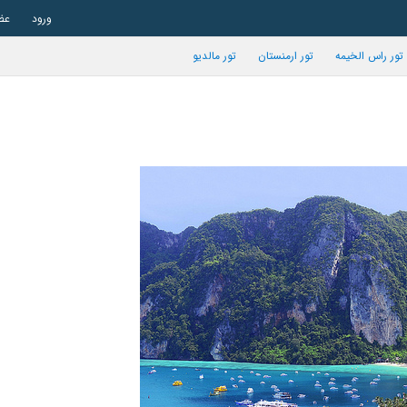
ورود
عض
تور راس الخیمه
تور ارمنستان
تور مالدیو