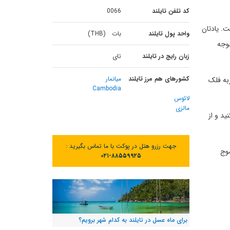
کد تلفن تایلند
0066
وچک است. یادتان
واحد پول تایلند
بات (THB)
جوجه
زبان رایج در تایلند
تای
کشورهای هم مرز تایلند
میانمار
ی بزرگ و سربه فلک
Cambodia
لائوس
مالزی
 کنید و از
جهت رزرو هتل در پوکت با ما تماس بگیرید :
موج
۰۲۱-۸۸۵۵۹۹۲۵
برای ماه عسل در تایلند به کدام شهر برویم؟