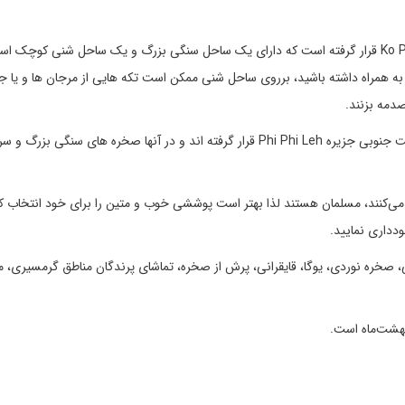
Ko Yung : این جزیره نیز در قسمت شمالی جزیره Ko Phi Phi Don قرار گرفته است که دارای یک ساحل سنگی بزرگ و یک ساحل شنی ک
 به همراه داشته باشید، برروی ساحل شنی ممکن است تکه هایی از مرجان ها و یا 
صدمه بزنند.
Bida Nok و Bida Nai : دو جزیره سنگ آهکی که دقیقا در قسمت جنوبی جزیره Phi Phi Leh قرار گرفته اند و در آنها صخره های سنگ
نکه بیشتر افرادی که در جزیره Phi Phi Don زندگی می‌کنند، مسلمان هستند لذا بهتر است پوششی خوب و متین را برای خود انتخاب
ودداری نمایید.
اصی، صخره نوردی، یوگا، قایقرانی، پرش از صخره، تماشای پرندگان مناطق گرمسیری، 
بهشت‌ماه است.