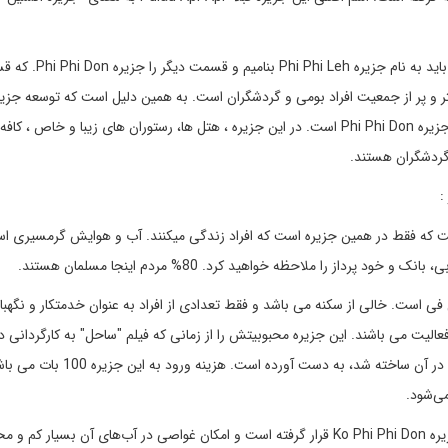
اگر جزیره فی فی را به دو قسمت تقسیم کنیم، یک قسمت را را با
 و پر از جمعیت افراد بومی و گردشگران است. به همین دلیل است که توسعه جزی
دقیقا مدیون افراد بومی ساکن در روستای Ton Sai village در جزیره Phi Phi Don است. در این جزیره ، هتل ها، رستوران های زیبا و خا
گردشگران هستند.
ر فی فی است که فقط در همین جزیره است که افراد زندگی میکنند. آب و هوایش گرمسیری 
از را ملاحظه خواهید کرد. 80% مردم اینجا مسلمان هستند.
زایر فی فی است. خالی از سکنه می باشد و فقط تعدادی از افراد به عنوان خدمتکار و نگه
یا Maya Bay در اینجا مشغول به فعالیت می باشند. این جزیره محبوبیتش را از زمانی که فیلم "ساحل" به کارگردا
Danny Boyle و بازی لئوناردو دی کاپریو Leonardo DiCaprio در آن ساخته شد، به دست آورده اس
ی‌شود.
Ko Mai Phai: مشهور به جزیره درختان بامبو است. در شمال جزیره Ko Phi Phi Don قرار گرفته است و امکان غواصی در آب‌های آن بسیار ک