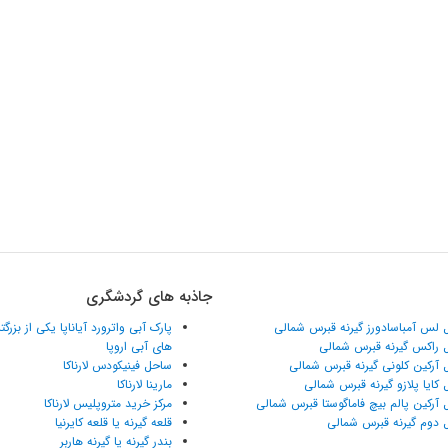
جاذبه های گردشگری
 لس آمباسادورز گیرنه قبرس شمالی
پارک آبی واترورد آیاناپا یکی از بزرگ
 راکس گیرنه قبرس شمالی
های آبی اروپا
 آرکین کلونی گیرنه قبرس شمالی
ساحل فینیکودس لارناکا
 کایا پلازو گیرنه قبرس شمالی
مارینا لارناکا
 آرکین پالم بیچ فاماگوستا قبرس شمالی
مرکز خرید متروپلیس لارناکا
 دوم گیرنه قبرس شمالی
قلعه گیرنه یا قلعه کایرنیا
بندر گیرنه یا گیرنه هاربر