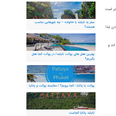
 بهتر است
سفر به تایلند با خانواده – چه شهرهایی مناسب
دن غذا
هستند؟
 اند و
بهترین هتل های پوکت تایلند/ در پوکت کجا هتل
بگیریم؟
پوکت یا پاتایا ؛ کجا برویم؟ / مقایسه پوکت و پاتایا
تایلند پاتایا کجاست