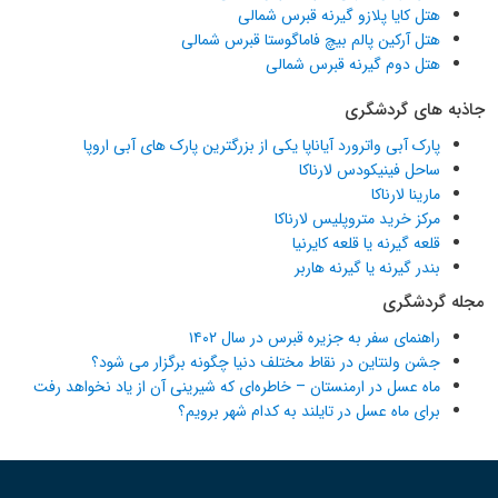
هتل کایا پلازو گیرنه قبرس شمالی
هتل آرکین پالم بیچ فاماگوستا قبرس شمالی
هتل دوم گیرنه قبرس شمالی
جاذبه های گردشگری
پارک آبی واترورد آیاناپا یکی از بزرگترین پارک های آبی اروپا
ساحل فینیکودس لارناکا
مارینا لارناکا
مرکز خرید متروپلیس لارناکا
قلعه گیرنه یا قلعه کایرنیا
بندر گیرنه یا گیرنه هاربر
مجله گردشگری
راهنمای سفر به جزیره قبرس در سال ۱۴۰۲
جشن ولنتاین در نقاط مختلف دنیا چگونه برگزار می شود؟
ماه عسل در ارمنستان – خاطره‌ای که شیرینی آن از یاد نخواهد رفت
برای ماه عسل در تایلند به کدام شهر برویم؟