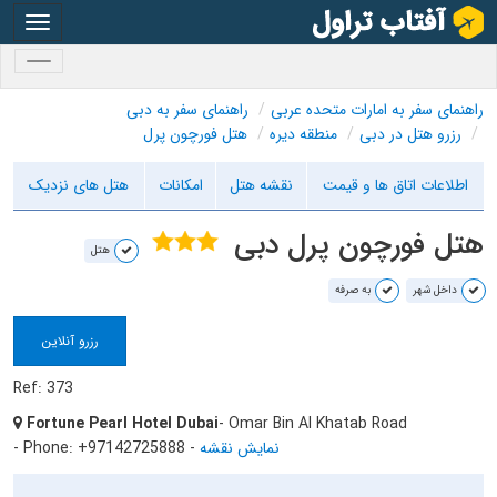
oggle
gation
oggle
gation
راهنمای سفر به امارات متحده عربی
راهنمای سفر به دبی
رزرو هتل در دبی
منطقه دیره
هتل فورچون پرل
اطلاعات اتاق ها و قیمت
نقشه هتل
امکانات
هتل های نزدیک
هتل فورچون پرل دبی
هتل
داخل شهر
به صرفه
رزرو آنلاین
Ref: 373
Fortune Pearl Hotel Dubai
- Omar Bin Al Khatab Road
نمایش نقشه
-
- Phone: +97142725888