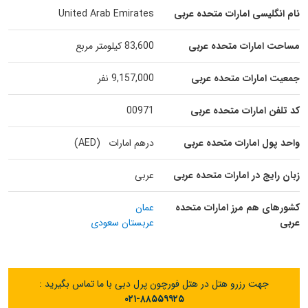
نام انگلیسی امارات متحده عربی
United Arab Emirates
مساحت امارات متحده عربی
83,600 کیلومتر مربع
جمعیت امارات متحده عربی
9,157,000 نفر
کد تلفن امارات متحده عربی
00971
واحد پول امارات متحده عربی
درهم امارات (AED)
زبان رایج در امارات متحده عربی
عربی
کشورهای هم مرز امارات متحده
عمان
عربی
عربستان سعودی
جهت رزرو هتل در هتل فورچون پرل دبی با ما تماس بگیرید :
۰۲۱-۸۸۵۵۹۹۲۵