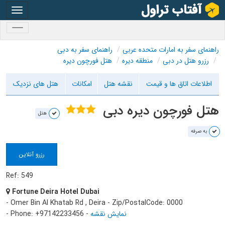
oggle
gation
oggle
gation
راهنمای سفر به امارات متحده عربی
راهنمای سفر به دبی
رزرو هتل در دبی
منطقه دیره
هتل فورچون دیره
اطلاعات اتاق ها و قیمت
نقشه هتل
امکانات
هتل های نزدیک
هتل فورچون دیره دبی
هتل
به صرفه
رزرو آنلاین
Ref: 549
Fortune Deira Hotel Dubai
- Omer Bin Al Khatab Rd , Deira - Zip/PostalCode: 0000
نمایش نقشه
-
- Phone: +97142233456