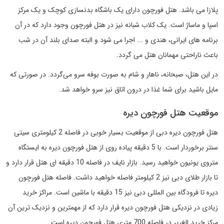
پلازا می باشد. هتل فورچون دارای یک باشگاه بدنسازی کوچک و یک مرکز
اسپا و ماساژ است. یک کلاب شبانه نیز در هتل فورچون وجود دارد که در آن
برنامه های ایرانی، هندی و ... اجرا می شود و البته صدای بلند آن در شب
باعث ناراحتی مهمانان هتل می گردد.
در این هتل، صبحانه، ناهار و شام به صورت بوفه سرو می‌گردد. در صورتی که
مایل باشید برای شما غذا در درون اتاق نیز سرو خواهد شد.
موقعیت هتل فورچون دیره
هتل فورچون دیره دبی از موقعیت بسیار خوبی در فاصله 2 کیلومتری سیتی
سنتر برخوردار است. با 5 دقیقه پیاده روی از هتل فورچون دیره به ایستگاه
متروی یونیون خواهید رسید. بازار نایف در فاصله 10 دقیقه ای هتل قرار دارد و
تا بازار طلای دبی نیز 2 کیلومتر فاصله خواهید داشت. فاصله هتل فورچون
دیره تا فرودگاه بین المللی دبی نیز 15 دقیقه با ماشین است. مراکز خرید
زیادی در نزدیکی هتل فورچون دیره قرار دارد که از مهمترین و نزدیک ترین آن
مرکز خرید الغریر در فاصله 700 متری هتل فورچون دیره است.