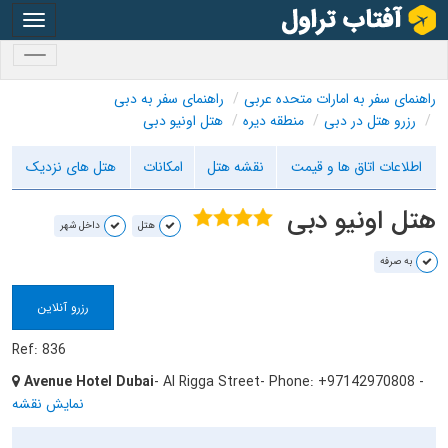
oggle
gation
oggle
gation
راهنمای سفر به امارات متحده عربی
راهنمای سفر به دبی
رزرو هتل در دبی
منطقه دیره
هتل اونیو دبی
اطلاعات اتاق ها و قیمت
نقشه هتل
امکانات
هتل های نزدیک
هتل اونیو دبی
هتل
داخل شهر
به صرفه
رزرو آنلاین
Ref: 836
Avenue Hotel Dubai
- Al Rigga Street
- Phone: +97142970808
-
نمایش نقشه