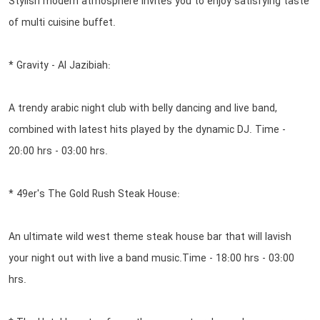
Stylish modern atmosphere invites you to enjoy satisfying taste
of multi cuisine buffet.
* Gravity - Al Jazibiah:
A trendy arabic night club with belly dancing and live band,
combined with latest hits played by the dynamic DJ. Time -
20:00 hrs - 03:00 hrs.
* 49er's The Gold Rush Steak House:
An ultimate wild west theme steak house bar that will lavish
your night out with live a band music.Time - 18:00 hrs - 03:00
hrs.