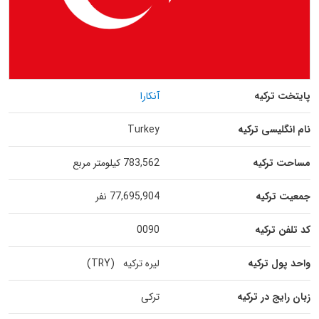
پایتخت ترکیه
آنکارا
نام انگلیسی ترکیه
Turkey
مساحت ترکیه
783,562 کیلومتر مربع
جمعیت ترکیه
77,695,904 نفر
کد تلفن ترکیه
0090
واحد پول ترکیه
لیره ترکیه (TRY)
زبان رایج در ترکیه
ترکی