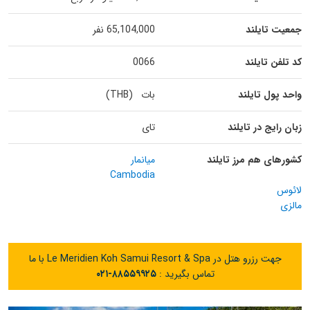
جمعیت تایلند
65,104,000 نفر
کد تلفن تایلند
0066
واحد پول تایلند
بات (THB)
زبان رایج در تایلند
تای
کشورهای هم مرز تایلند
میانمار
Cambodia
لائوس
مالزی
جهت رزرو هتل در Le Meridien Koh Samui Resort & Spa با ما
تماس بگیرید :
۰۲۱-۸۸۵۵۹۹۲۵