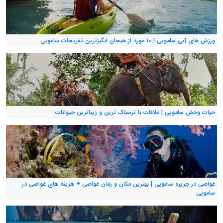
ورزش های آبی سامویی | ۱۰ مورد از هیجان انگیزترین تفریحات سامویی
حیات وحش سامویی | ملاقات با ترسناک ترین و زیباترین حیوانات
غواصی در جزیره سامویی | بهترین مکان و زمان غواصی + هزینه های غواصی در
سامویی