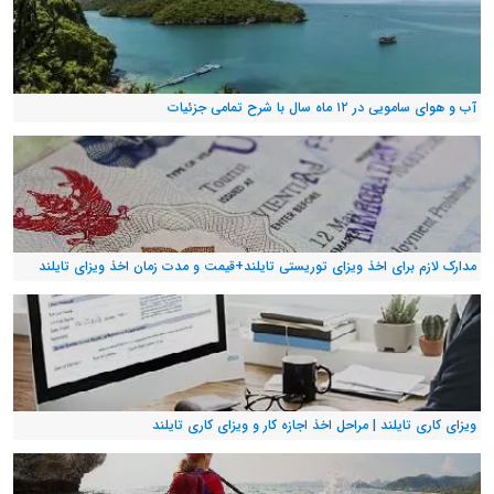
آب و هوای سامویی در ۱۲ ماه سال با شرح تمامی جزئیات
مدارک لازم برای اخذ ویزای توریستی تایلند+قیمت و مدت زمان اخذ ویزای تایلند
ویزای کاری تایلند | مراحل اخذ اجازه کار و ویزای کاری تایلند