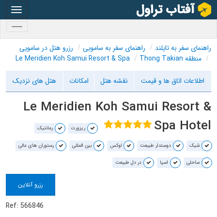
oggle
gation
oggle
gation
راهنمای سفر به تایلند
راهنمای سفر به سامویی
رزرو هتل در سامویی
منطقه Thong Takian
Le Meridien Koh Samui Resort & Spa
اطلاعات اتاق ها و قیمت
نقشه هتل
امکانات
هتل های نزدیک
Le Meridien Koh Samui Resort &
Spa Hotel
ریزورت
رمانتیک
شیک
دوستدار طبیعت
لوکس
بین المللی
رستوران های عالی
ساحلی
اسپا
در دل طبیعت
رزرو آنلاین
Ref: 566846