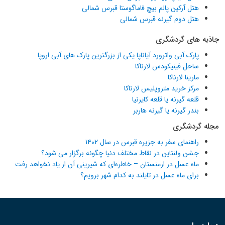
هتل آرکین پالم بیچ فاماگوستا قبرس شمالی
هتل دوم گیرنه قبرس شمالی
جاذبه های گردشگری
پارک آبی واترورد آیاناپا یکی از بزرگترین پارک های آبی اروپا
ساحل فینیکودس لارناکا
مارینا لارناکا
مرکز خرید متروپلیس لارناکا
قلعه گیرنه یا قلعه کایرنیا
بندر گیرنه یا گیرنه هاربر
مجله گردشگری
راهنمای سفر به جزیره قبرس در سال ۱۴۰۲
جشن ولنتاین در نقاط مختلف دنیا چگونه برگزار می شود؟
ماه عسل در ارمنستان – خاطره‌ای که شیرینی آن از یاد نخواهد رفت
برای ماه عسل در تایلند به کدام شهر برویم؟